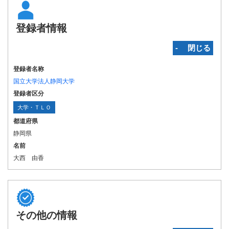
登録者情報
‐ 閉じる
登録者名称
国立大学法人静岡大学
登録者区分
大学・ＴＬＯ
都道府県
静岡県
名前
大西 由香
その他の情報