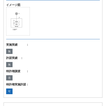
イメージ図
実施実績 ：
無
許諾実績 ：
無
特許権譲渡 ：
否
特許権実施許諾：
可