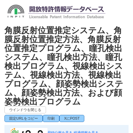
角膜反射位置推定システム、角
膜反射位置推定方法、角膜反射
位置推定プログラム、瞳孔検出
システム、瞳孔検出方法、瞳孔
検出プログラム、視線検出シス
テム、視線検出方法、視線検出
プログラム、顔姿勢検出システ
ム、顔姿勢検出方法、および顔
姿勢検出プログラム
ウインドウを閉じる
固定URLをコピー
印刷
XにPOST
登録公報を見る
経過情報を見る