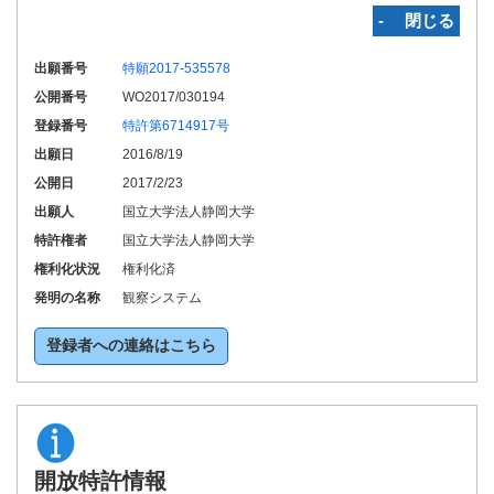
‐ 閉じる
出願番号
特願2017-535578
公開番号
WO2017/030194
登録番号
特許第6714917号
出願日
2016/8/19
公開日
2017/2/23
出願人
国立大学法人静岡大学
特許権者
国立大学法人静岡大学
権利化状況
権利化済
発明の名称
観察システム
登録者への連絡はこちら
開放特許情報