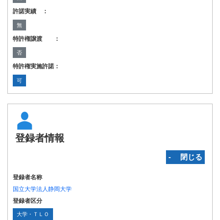
許諾実績 ：
無
特許権譲渡 ：
否
特許権実施許諾：
可
登録者情報
‐ 閉じる
登録者名称
国立大学法人静岡大学
登録者区分
大学・ＴＬＯ