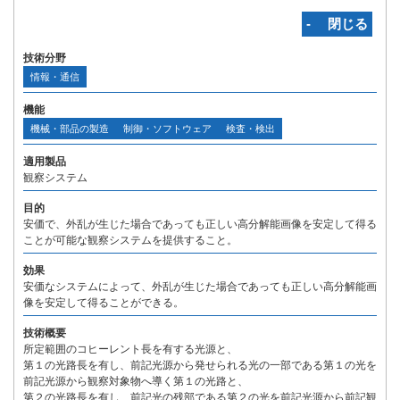
‐ 閉じる
技術分野
情報・通信
機能
機械・部品の製造
制御・ソフトウェア
検査・検出
適用製品
観察システム
目的
安価で、外乱が生じた場合であっても正しい高分解能画像を安定して得る
ことが可能な観察システムを提供すること。
効果
安価なシステムによって、外乱が生じた場合であっても正しい高分解能画
像を安定して得ることができる。
技術概要
所定範囲のコヒーレント長を有する光源と、
第１の光路長を有し、前記光源から発せられる光の一部である第１の光を
前記光源から観察対象物へ導く第１の光路と、
第２の光路長を有し、前記光の残部である第２の光を前記光源から前記観