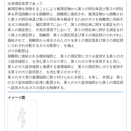
位体測定装置であって、
被測定物を加熱することにより被測定物から第１の同位体及び第２の同位
体を昇温脱離させる脱離部と、脱離部に接続され、被測定物から脱離され
た第１の同位体及び第２の同位体を輸送するためのガスを脱離部に供給す
るガス供給部と、減圧環境下において、第１の同位体に関する測定を行う
第１の測定部と、大気圧環境下において、第２の同位体に関する測定を行
う第２の測定部と、脱離部、第１の測定部及び第２の測定部のそれぞれに
接続されて、脱離部から排出されたガスを第１の測定部及び第２の測定部
にそれぞれ分配するガス分配部と、を備え、
ガス分配部は、
脱離部に接続される接続端部と、第１の測定部にガスを提供する第１のガ
ス提供端部と、を含む第１のガス管と、第１のガス管を収容すると共に、
第１のガス提供端部と連通する連通端部と、第２の測定部にガスを提供す
る第２のガス提供部と、を含む第２のガス管と、
第２のガス管の連通端部に取り付けられた弁部と、を有し、弁部は、第１
のガス提供端部の近傍に配置され、第１のガス提供端部から第１の測定部
へ提供されるガスの流れを制御する。
イメージ図