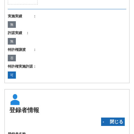
実施実績 ：
無
許諾実績 ：
無
特許権譲渡 ：
否
特許権実施許諾：
可
登録者情報
‐ 閉じる