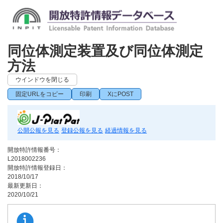
同位体測定装置及び同位体測定
方法
ウインドウを閉じる
固定URLをコピー
印刷
XにPOST
公開公報を見る
登録公報を見る
経過情報を見る
開放特許情報番号：
L2018002236
開放特許情報登録日：
2018/10/17
最新更新日：
2020/10/21