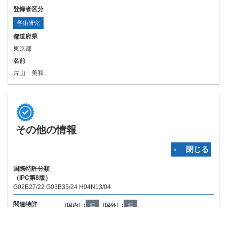
登録者区分
学術研究
都道府県
東京都
名前
片山 美和
その他の情報
‐ 閉じる
国際特許分類
（IPC第8版）
G02B27/22 G03B35/24 H04N13/04
関連特許
（国内）:
無
（国外）:
無