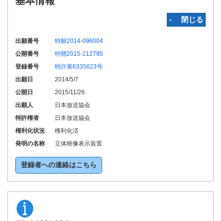
基本情報
‐ 閉じる
出願番号
特願2014-096004
公開番号
特開2015-212795
登録番号
特許第6335623号
出願日
2014/5/7
公開日
2015/11/26
出願人
日本放送協会
特許権者
日本放送協会
権利化状況
権利化済
発明の名称
立体映像表示装置
登録者への連絡はこちら