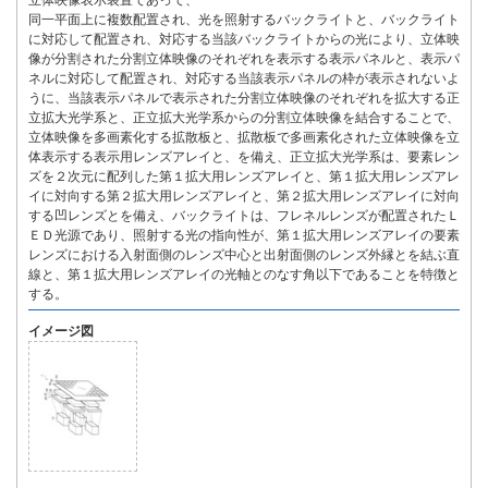
立体映像表示装置であって、
同一平面上に複数配置され、光を照射するバックライトと、バックライト
に対応して配置され、対応する当該バックライトからの光により、立体映
像が分割された分割立体映像のそれぞれを表示する表示パネルと、表示パ
ネルに対応して配置され、対応する当該表示パネルの枠が表示されないよ
うに、当該表示パネルで表示された分割立体映像のそれぞれを拡大する正
立拡大光学系と、正立拡大光学系からの分割立体映像を結合することで、
立体映像を多画素化する拡散板と、拡散板で多画素化された立体映像を立
体表示する表示用レンズアレイと、を備え、正立拡大光学系は、要素レン
ズを２次元に配列した第１拡大用レンズアレイと、第１拡大用レンズアレ
イに対向する第２拡大用レンズアレイと、第２拡大用レンズアレイに対向
する凹レンズとを備え、バックライトは、フレネルレンズが配置されたＬ
ＥＤ光源であり、照射する光の指向性が、第１拡大用レンズアレイの要素
レンズにおける入射面側のレンズ中心と出射面側のレンズ外縁とを結ぶ直
線と、第１拡大用レンズアレイの光軸とのなす角以下であることを特徴と
する。
イメージ図