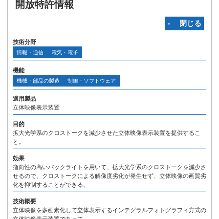
開放特許情報
‐ 閉じる
技術分野
情報・通信
電気・電子
機能
機械・部品の製造
制御・ソフトウェア
適用製品
立体映像表示装置
目的
拡大光学系のクロストークを減少させた立体映像表示装置を提供するこ
と。
効果
指向性の高いバックライトを用いて、拡大光学系のクロストークを減少さ
せるので、クロストークによる解像度劣化が発生せず、立体映像の画質劣
化を抑制することができる。
技術概要
立体映像を多画素化して立体表示するインテグラルフォトグラフィ方式の