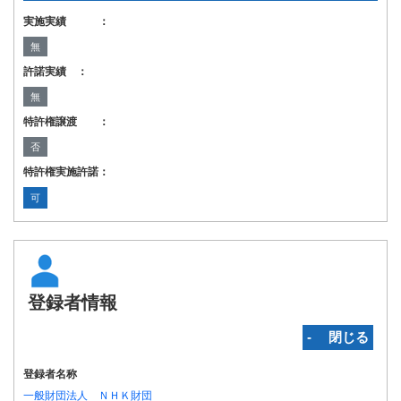
実施実績 ：
無
許諾実績 ：
無
特許権譲渡 ：
否
特許権実施許諾：
可
登録者情報
‐ 閉じる
登録者名称
一般財団法人 ＮＨＫ財団