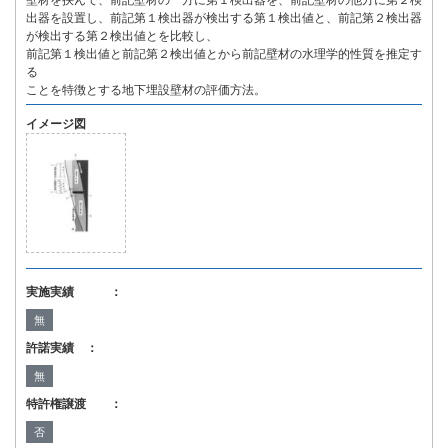
壁材を挟んで、前記壁材の一方に第１検出器を、前記壁材の他方に第２検
出器を設置し、前記第１検出器が検出する第１検出値と、前記第２検出器
が検出する第２検出値とを比較し、
前記第１検出値と前記第２検出値とから前記壁材の水理学的性質を推定す
る
ことを特徴とする地下埋設壁材の評価方法。
イメージ図
実施実績 ：
無
許諾実績 ：
無
特許権譲渡 ：
否