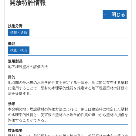
開放特許情報
‐ 閉じる
技術分野
情報・通信
機能
検査・検出
適用製品
地下埋設壁材の評価方法
目的
地点間の帯水層の水理学的性質を推定する手法を、地点間に存在する壁材
に適用することで、壁材の水理学的性質を推定する地下埋設壁材の評価方
法を提供する。
効果
本発明の地下埋設壁材の評価方法によれば、例えば建築時に推定した壁材
の水理学的性質と、災害後の壁材の水理学的性質の違いから壁材の損傷を
評価することができる。
技術概要