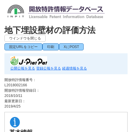
地下埋設壁材の評価方法
ウインドウを閉じる
固定URLをコピー
印刷
XにPOST
公開公報を見る
登録公報を見る
経過情報を見る
開放特許情報番号：
L2018002166
開放特許情報登録日：
2018/10/11
最新更新日：
2019/4/25