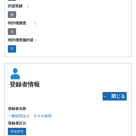
許諾実績 ：
無
特許権譲渡 ：
否
特許権実施許諾：
可
登録者情報
‐ 閉じる
登録者名称
一般財団法人 ＮＨＫ財団
登録者区分
学術研究