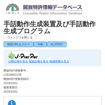
手話動作生成装置及び手話動作
生成プログラム
ウインドウを閉じる
固定URLをコピー
印刷
XにPOST
公開公報を見る
登録公報を見る
経過情報を見る
開放特許情報番号：
L2018002156
開放特許情報登録日：
2018/10/11
最新更新日：
2018/10/11