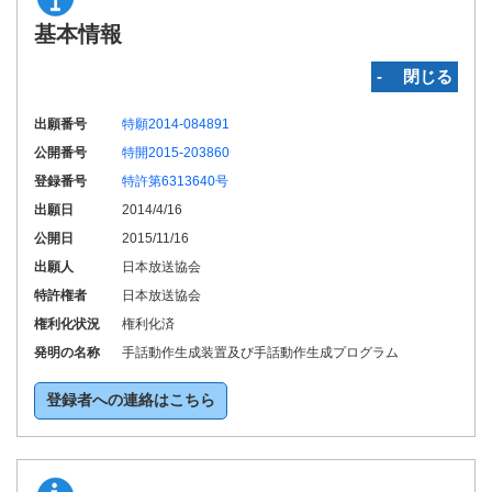
基本情報
‐ 閉じる
出願番号
特願2014-084891
公開番号
特開2015-203860
登録番号
特許第6313640号
出願日
2014/4/16
公開日
2015/11/16
出願人
日本放送協会
特許権者
日本放送協会
権利化状況
権利化済
発明の名称
手話動作生成装置及び手話動作生成プログラム
登録者への連絡はこちら