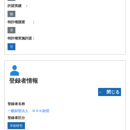
許諾実績 ：
無
特許権譲渡 ：
否
特許権実施許諾：
可
登録者情報
‐ 閉じる
登録者名称
一般財団法人 ＮＨＫ財団
登録者区分
学術研究