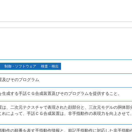
制御・ソフトウェア
検査・検出
置及びそのプログラム
を生成する手話ＣＧ合成装置及びそのプログラムを提供すること。
置は、二次元テクスチャで表現された顔部分と、三次元モデルの胴体部
これによって、手話ＣＧ合成装置は、非手指動作の表現力を向上させて
指動作の順番を表す手指動作情報と、前記手指動作に対応した非手指動