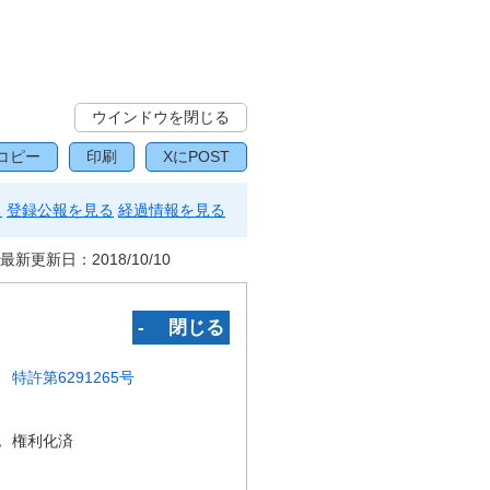
ウインドウを閉じる
コピー
印刷
XにPOST
る
登録公報を見る
経過情報を見る
最新更新日：
2018/10/10
‐ 閉じる
特許第6291265号
況
権利化済