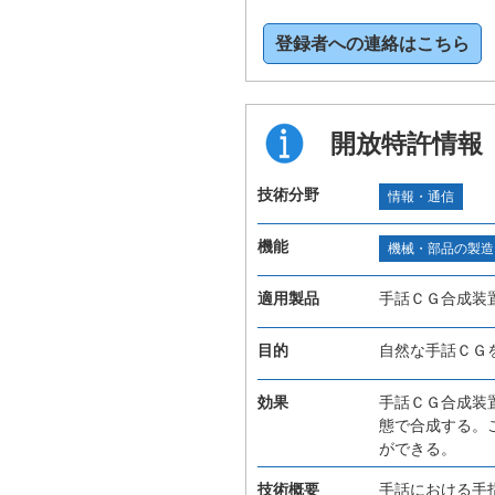
登録者への連絡はこちら
開放特許情報
技術分野
情報・通信
機能
機械・部品の製造
適用製品
手話ＣＧ合成装
目的
自然な手話ＣＧ
効果
手話ＣＧ合成装
態で合成する。
ができる。
技術概要
手話における手