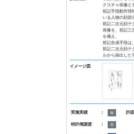
クスチャ画像と
前記手指動作情
いる人物の顔部
前記二次元顔テ
画像を、前記三
を備え、
前記合成手段は
前記二次元顔テ
ルから抽出した
イメージ図
実施実績 ：
許
無
特許権譲渡 ：
否