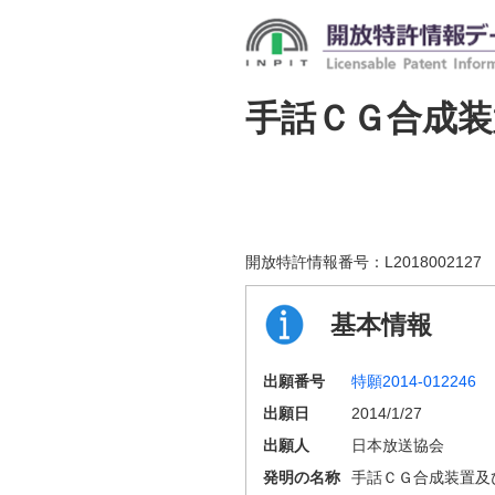
手話ＣＧ合成
開放特許情報番号：
L2018002127
基本情報
出願番号
特願2014-012246
出願日
2014/1/27
出願人
日本放送協会
発明の名称
手話ＣＧ合成装置及