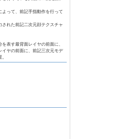
によって、前記手指動作を行って
力された前記二次元顔テクスチャ
分を表す最背面レイヤの前面に、
レイヤの前面に、前記三次元モデ
置。