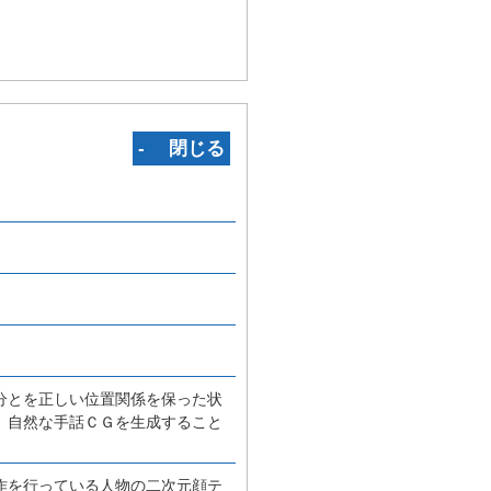
‐ 閉じる
分とを正しい位置関係を保った状
、自然な手話ＣＧを生成すること
作を行っている人物の二次元顔テ