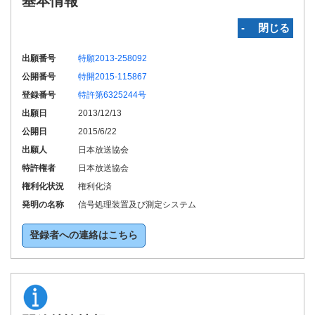
基本情報
‐ 閉じる
出願番号
特願2013-258092
公開番号
特開2015-115867
登録番号
特許第6325244号
出願日
2013/12/13
公開日
2015/6/22
出願人
日本放送協会
特許権者
日本放送協会
権利化状況
権利化済
発明の名称
信号処理装置及び測定システム
登録者への連絡はこちら