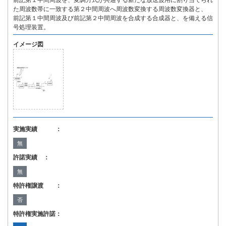
前記第１中間周波を、変調方式が共通する新たな放送波用に割り当てられ
た周波数帯に一致する第２中間周波へ周波数変換する周波数変換器と、
前記第１中間周波及び前記第２中間周波を合成する合成器と、を備える信
号処理装置。
イメージ図
実施実績 ：
無
許諾実績 ：
無
特許権譲渡 ：
否
特許権実施許諾：