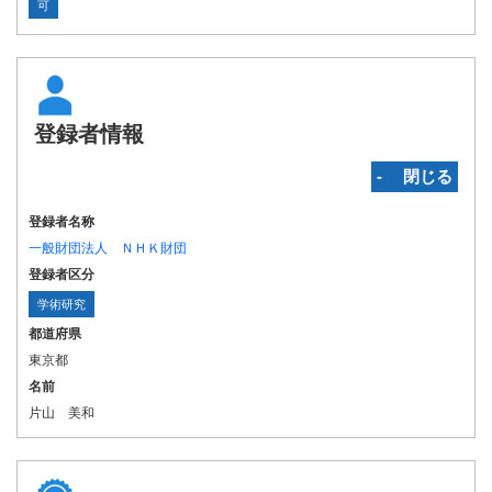
可
登録者情報
‐ 閉じる
登録者名称
一般財団法人 ＮＨＫ財団
登録者区分
学術研究
都道府県
東京都
名前
片山 美和