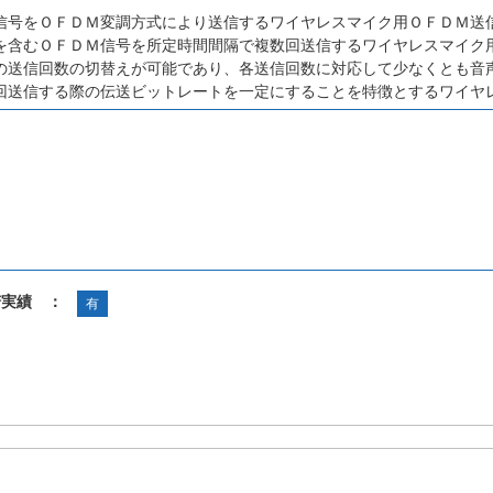
信号をＯＦＤＭ変調方式により送信するワイヤレスマイク用ＯＦＤＭ送
を含むＯＦＤＭ信号を所定時間間隔で複数回送信するワイヤレスマイク
の送信回数の切替えが可能であり、各送信回数に対応して少なくとも音
回送信する際の伝送ビットレートを一定にすることを特徴とするワイヤ
諾実績 ：
有