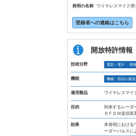
発明の名称
ワイヤレスマイク用
登録者への連絡はこちら
開放特許情報
技術分野
電気・電子
情
機能
機械・部品の製造
適用製品
ワイヤレスマイ
目的
到来するレーダ
ＯＦＤＭ送信装
効果
本発明における
ーダーパルスに