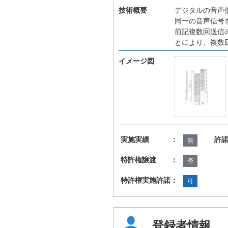
技術概要
デジタルの音声
同一の音声信号
前記複数回送信
とにより、複数
イメージ図
実施実績 ：
許
無
特許権譲渡 ：
否
特許権実施許諾：
可
登録者情報