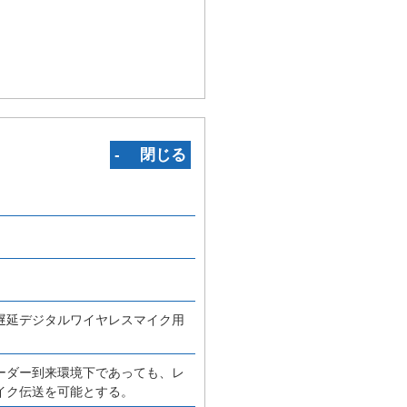
‐ 閉じる
遅延デジタルワイヤレスマイク用
ーダー到来環境下であっても、レ
イク伝送を可能とする。