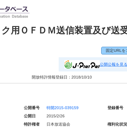
イク用ＯＦＤＭ送信装置及び送
固定URLを
公開公報を見
開放特許情報登録日：
2018/10/10
公開番号
特開2015-039159
登録番号
公開日
2015/2/26
特許権者
日本放送協会
権利化状