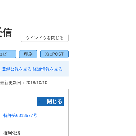
受信
ウインドウを閉じる
コピー
印刷
XにPOST
る
登録公報を見る
経過情報を見る
最新更新日：
2018/10/10
‐ 閉じる
特許第6313577号
況
権利化済