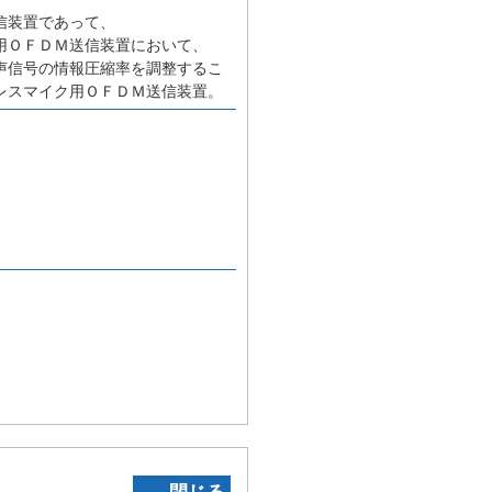
信装置であって、
用ＯＦＤＭ送信装置において、
声信号の情報圧縮率を調整するこ
レスマイク用ＯＦＤＭ送信装置。
‐ 閉じる