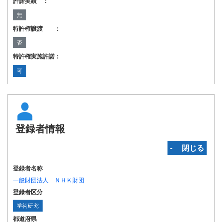
許諾実績 ：
無
特許権譲渡 ：
否
特許権実施許諾：
可
登録者情報
‐ 閉じる
登録者名称
一般財団法人 ＮＨＫ財団
登録者区分
学術研究
都道府県