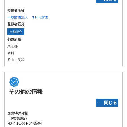
登録者名称
一般財団法人 ＮＨＫ財団
登録者区分
学術研究
都道府県
東京都
名前
片山 美和
その他の情報
‐ 閉じる
国際特許分類
（IPC第8版）
H04N19/00 H04N5/04