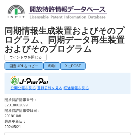
同期情報生成装置およびそのプ
ログラム、同期データ再生装置
およびそのプログラム
ウインドウを閉じる
固定URLをコピー
印刷
XにPOST
公開公報を見る
登録公報を見る
経過情報を見る
開放特許情報番号：
L2018002099
開放特許情報登録日：
2018/10/8
最新更新日：
2024/5/21