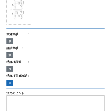
実施実績 ：
無
許諾実績 ：
無
特許権譲渡 ：
否
特許権実施許諾：
可
活用のヒント