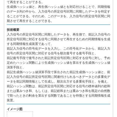
て再生することができる。
生成側ハッシュ値と、再生側ハッシュ値とを対応付けることで、同期情報
のデータ列の中から、入力信号の所定信号区間に同期したデータを特定す
ることができる。そのため、このデータを、入力信号の所定信号区間に同
期させて再生することができる。
技術概要
入力信号の所定信号区間に同期したデータを、再生側で、前記入力信号の
所定信号区間に対応する信号に同期させて再生するための同期情報を生成
する同期情報生成装置であって、
前記入力信号の符号化データを入力し、この符号化データから、前記入力
信号の所定信号区間に対応する信号を順次復号する復号手段と、
前記復号手段で復号された前記所定信号区間に対応する信号に対し、予め
定めたハッシュ関数により生成側ハッシュ値を算出する生成側ハッシュ値
演算手段と、
前記生成側ハッシュ値演算手段で算出された前記生成側ハッシュ値と、前
記入力信号の前記所定信号区間に関連付けられるべきデータとの多重化デ
ータを前記同期情報として生成し、順次出力する多重化手段と、を備え、
前記ハッシュ関数は、前記所定信号区間に対応する信号の標本値列の総和
または重みつき和、もしくは、前記総和または重みつき和を既定の自然数
で割ったときの剰余を算出する関数であることを特徴とする同期情報生成
装置。
イメージ図