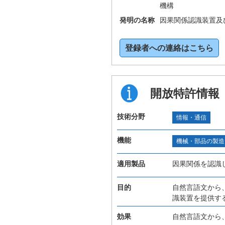
機構
発明の名称
因果関係認識装置及
登録者への連絡はこちら
開放特許情報
技術分野
情報・通信
機能
機械・部品の製造
適用製品
因果関係を認識
目的
自然言語文から
識装置を提供す
効果
自然言語文から