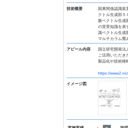
技術概要
因果関係認識装
クトル生成部５
脈ベクトル生成
の背景知識を表
識ベクトル生成
マルチカラム畳
アピール内容
国立研究開発法人
ご活用いただき
製品化や技術移
https://www2.nic
イメージ図
実施実績 ：
許