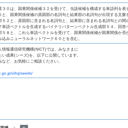
置３０は、因果関係候補３２を受けて、当該候補を構成する単語列を表
０と、因果関係候補の原因部の名詞句と結果部の名詞句が出現する文脈
部５２と、原因部に含まれる名詞句と、結果部に含まれる名詞句との間
す単語ベクトルを生成するバイナリパターンベクトル生成部５４、回答
部５８と、これら単語ベクトルを受けて、因果関係候補が因果関係か否
み込みニューラルネットワーク６０とを含む。
情報通信研究機構(NICT)では、みなさまに
たい成果(シーズ)を、以下に公開しています。
転など、お気軽にご相談ください。
t.go.jp/oihq/seeds/
諾実績 ：