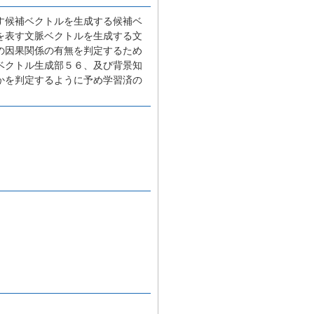
す候補ベクトルを生成する候補ベ
を表す文脈ベクトルを生成する文
の因果関係の有無を判定するため
ベクトル生成部５６、及び背景知
かを判定するように予め学習済の