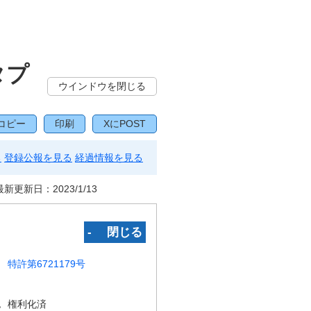
タプ
ウインドウを閉じる
コピー
印刷
XにPOST
る
登録公報を見る
経過情報を見る
最新更新日：
2023/1/13
‐ 閉じる
特許第6721179号
況
権利化済