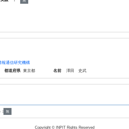
無
情報通信研究機構
都道府県
東京都
名前
澤田 史武
N5/02
）:
無