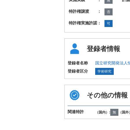
無
特許権譲渡 ：
否
特許権実施許諾：
可
登録者情報
登録者名称
国立研究開発法人
登録者区分
学術研究
その他の情報
国際特許分類
G06F17/27 G06
（IPC第8版）
関連特許
（国内）:
無
（国外