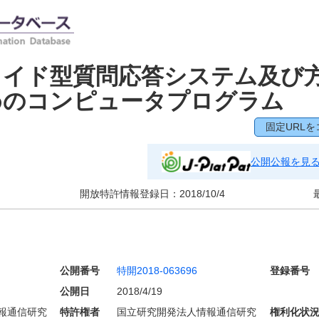
トイド型質問応答システム及び
めのコンピュータプログラム
固定URLを
公開公報を見
開放特許情報登録日：
2018/10/4
公開番号
特開2018-063696
登録番号
公開日
2018/4/19
報通信研究
特許権者
国立研究開発法人情報通信研究
権利化状