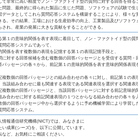
して非常に高い精度でノン・ファクトイド型の質問に対する回答を得る
た問題、最終的に得られた製品に生じた問題、ソフトウェアの試験で生
習データとしてこれら質問応答システムを構築することにより、様々な
きる。その結果、工場における生産効率の向上、工業製品及びソフトウ
らされ、産業の発展に大きな貢献をすることができる。
る第１の意味的関係を表す表現に着目して、ノン・ファクトイド型の質
質問応答システムであって、
的関係を表す複数個の表現を記憶する第１の表現記憶手段と、
問に対する回答候補を含む複数個の回答パッセージとを受信する質問・
答パッセージの各々から、前記第１の意味的関係を表す意味的関係表現
記複数個の回答パッセージとの組み合わせの各々に対し、前記第１の表
、当該組み合わせに最も関連する表現である関連表現を選択する関連表
記複数個の回答パッセージと、当該回答パッセージに対する前記意味的
組み合わせに対する前記関連表現の１つとからなる組み合わせの各々を
数個の回答パッセージ中から選択するように予め機械学習により学習し
質問応答システム。
情報通信研究機構(NICT)では、みなさまに
たい成果(シーズ)を、以下に公開しています。
転など、お気軽にご相談ください。