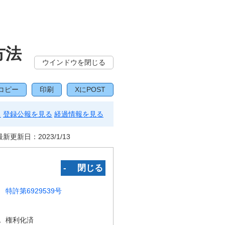
方法
ウインドウを閉じる
コピー
印刷
XにPOST
る
登録公報を見る
経過情報を見る
最新更新日：
2023/1/13
‐ 閉じる
特許第6929539号
況
権利化済