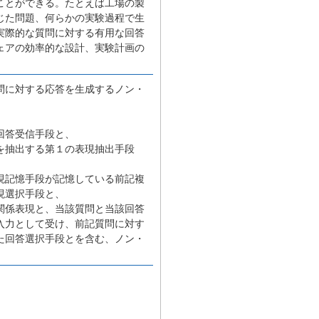
ことができる。たとえば工場の製
じた問題、何らかの実験過程で生
実際的な質問に対する有用な回答
ェアの効率的な設計、実験計画の
問に対する応答を生成するノン・
回答受信手段と、
を抽出する第１の表現抽出手段
現記憶手段が記憶している前記複
現選択手段と、
関係表現と、当該質問と当該回答
入力として受け、前記質問に対す
た回答選択手段とを含む、ノン・