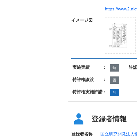
https://www2.nic
イメージ図
実施実績 ：
許
無
特許権譲渡 ：
否
特許権実施許諾：
可
登録者情報
登録者名称
国立研究開発法人