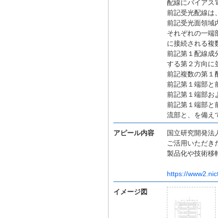
配線にバイアス
前記受光配線は
前記受光面領域
それぞれの一端
に接続される複
前記第１配線成
する第２方向に
前記複数の第１
前記第１端部と
前記第１端部お
前記第１端部と
流部と、を備え
アピール内容
国立研究開発法人
ご活用いただき
製品化や技術移
https://www2.nic
イメージ図