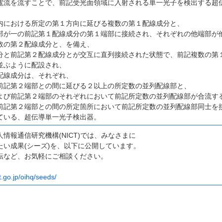
電流を流すことで、前記受光面領域に入射される単一光子を検出する超
、
内における所定の第１方向に延びる複数の第１配線成分と、
部が一の前記第１配線成分の第１端部に接続され、それぞれの他端部が
数の第２配線成分と、を備え、
分と前記第２配線成分とが交互に直列接続された状態で、前記複数の第
並ぶように配設され、
配線成分は、それぞれ、
前記第２端部との間に延びる２以上の所定数の並列配線部と、
よび前記第２端部のそれぞれにおいて前記所定数の並列配線部が合流す
前記第２端部との間の所定箇所において前記所定数の並列配線部同士を
ている、超伝導単一光子検出器。
情報通信研究機構(NICT)では、みなさまに
たい成果(シーズ)を、以下に公開しています。
転など、お気軽にご相談ください。
t.go.jp/oihq/seeds/