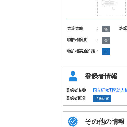
実施実績 ：
許
無
特許権譲渡 ：
否
特許権実施許諾：
可
登録者情報
登録者名称
国立研究開発法人
登録者区分
学術研究
その他の情報