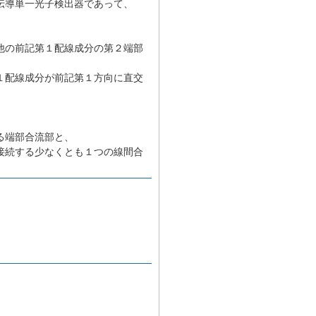
伝導単一光子検出器であって、
他の前記第１配線成分の第２端部
１配線成分が前記第１方向に直交
る端部合流部と、
接続する少なくとも１つの線間合