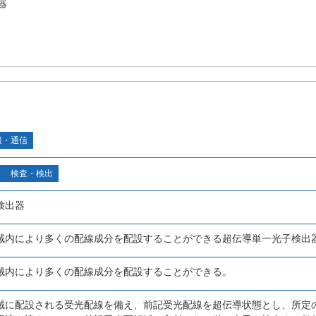
器
報・通信
検査・検出
検出器
域内により多くの配線成分を配設することができる超伝導単一光子検出
域内により多くの配線成分を配設することができる。
域に配設される受光配線を備え、前記受光配線を超伝導状態とし、所定