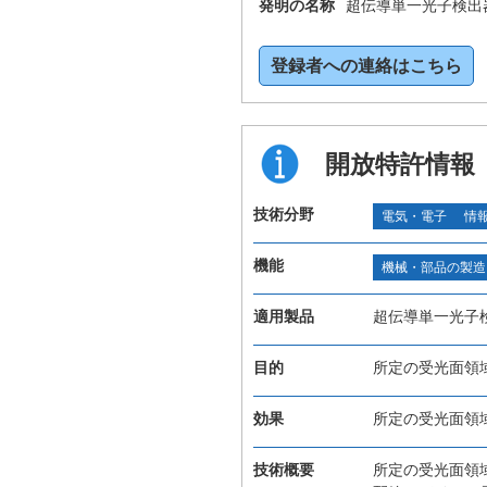
発明の名称
超伝導単一光子検出
登録者への連絡はこちら
開放特許情報
技術分野
電気・電子
情
機能
機械・部品の製造
適用製品
超伝導単一光子
目的
所定の受光面領
効果
所定の受光面領
技術概要
所定の受光面領