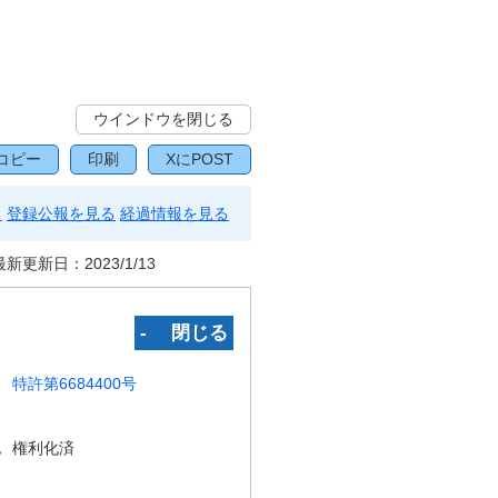
ウインドウを閉じる
コピー
印刷
XにPOST
る
登録公報を見る
経過情報を見る
最新更新日：
2023/1/13
‐ 閉じる
特許第6684400号
況
権利化済