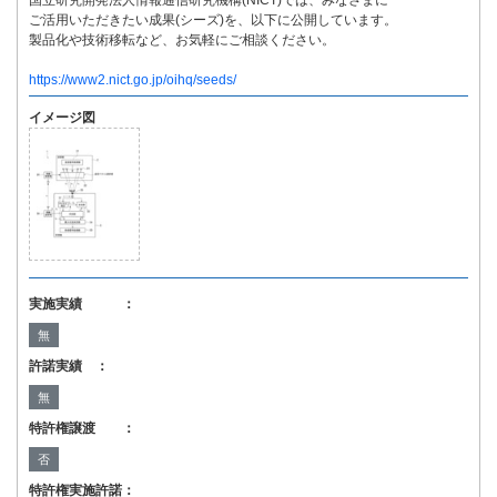
国立研究開発法人情報通信研究機構(NICT)では、みなさまに
ご活用いただきたい成果(シーズ)を、以下に公開しています。
製品化や技術移転など、お気軽にご相談ください。
https://www2.nict.go.jp/oihq/seeds/
イメージ図
実施実績 ：
無
許諾実績 ：
無
特許権譲渡 ：
否
特許権実施許諾：