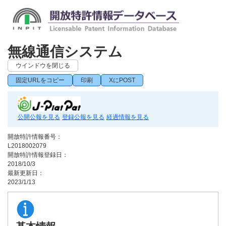
無線通信システム
ウインドウを閉じる
固定URLをコピー
印刷
XにPOST
公開公報を見る
登録公報を見る
経過情報を見る
開放特許情報番号：
L2018002079
開放特許情報登録日：
2018/10/3
最新更新日：
2023/1/13