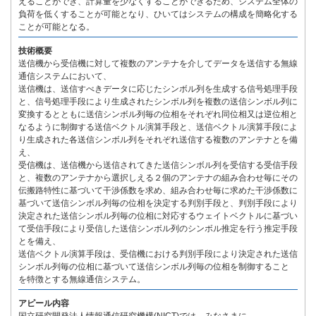
えることができ、計算量を少なくすることができるため、システム全体の
負荷を低くすることが可能となり、ひいてはシステムの構成を簡略化する
ことが可能となる。
技術概要
送信機から受信機に対して複数のアンテナを介してデータを送信する無線
通信システムにおいて、
送信機は、送信すべきデータに応じたシンボル列を生成する信号処理手段
と、信号処理手段により生成されたシンボル列を複数の送信シンボル列に
変換するとともに送信シンボル列毎の位相をそれぞれ同位相又は逆位相と
なるように制御する送信ベクトル演算手段と、送信ベクトル演算手段によ
り生成された各送信シンボル列をそれぞれ送信する複数のアンテナとを備
え、
受信機は、送信機から送信されてきた送信シンボル列を受信する受信手段
と、複数のアンテナから選択しえる２個のアンテナの組み合わせ毎にその
伝搬路特性に基づいて干渉係数を求め、組み合わせ毎に求めた干渉係数に
基づいて送信シンボル列毎の位相を決定する判別手段と、判別手段により
決定された送信シンボル列毎の位相に対応するウェイトベクトルに基づい
て受信手段により受信した送信シンボル列のシンボル推定を行う推定手段
とを備え、
送信ベクトル演算手段は、受信機における判別手段により決定された送信
シンボル列毎の位相に基づいて送信シンボル列毎の位相を制御すること
を特徴とする無線通信システム。
アピール内容