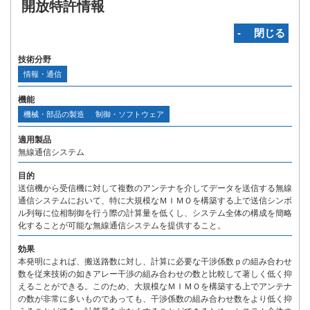
開放特許情報
‐ 閉じる
技術分野
情報・通信
機能
機械・部品の製造
制御・ソフトウェア
適用製品
無線通信システム
目的
送信機から受信機に対して複数のアンテナを介してデータを送信する無線
通信システムにおいて、特に大規模なＭＩＭＯを構築する上で送信シンボ
ル列毎に位相制御を行う際の計算量を低くし、システム全体の構成を簡略
化することが可能な無線通信システムを提供すること。
効果
本発明によれば、搬送路数に対し、計算に必要な干渉係数ｐの組み合わせ
数を従来技術の如きアレー干渉の組み合わせの数と比較して著しく低く抑
えることができる。このため、大規模なＭＩＭＯを構築する上でアンテナ
の数が非常に多いものであっても、干渉係数の組み合わせ数をより低く抑