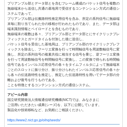
プリアンブル部とデータ部とを含むフレーム構成のパケット信号を複数の
無線端末から送信し共通の基地局で受信するコンテンション方式の通信シ
ステムであって、
プリアンブル部は伝搬路特性推定用信号を含み、所定の系列信号に無線端
末毎に割り当てられた分の移相が行われたものであり、また、データ部は
端末識別情報とペイロードとを含むものであり、
無線端末の複数は各々、プリアンブル部とデータ部とにサイクリックプレ
フィックスとガードタイムを付加した後に送信し、
パケット信号を受信した基地局は、プリアンブル部のサイクリックプレフ
ィックスを除去し、フーリエ変換を行って時間軸信号を周波数軸信号に変
換し、所定の系列信号の複素共役に相当する信号を乗じ、逆フーリエ変換
を行って周波数軸信号を時間軸信号に変換し、この変換で得られる時間軸
信号であるインパルス応答信号の各々をタイムフィルタによって無線端末
ごとのスロットに振り分け、振り分けられたインパルス応答信号の各々か
ら各々の伝送路特性を推定し、推定した伝送路特性を用いてデータ部の分
離および復号を行うものである、
ことを特徴とするコンテンション方式の通信システム。
アピール内容
国立研究開発法人情報通信研究機構(NICT)では、みなさまに
ご活用いただきたい成果(シーズ)を、以下に公開しています。
製品化や技術移転など、お気軽にご相談ください。
https://www2.nict.go.jp/oihq/seeds/