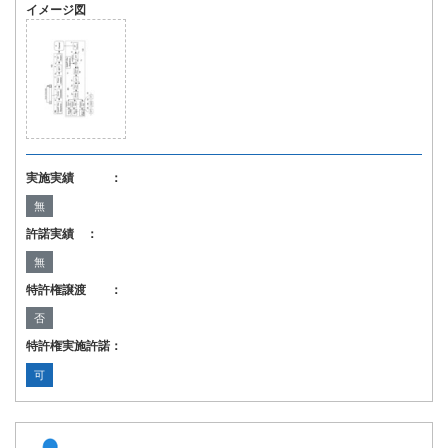
イメージ図
実施実績 ：
無
許諾実績 ：
無
特許権譲渡 ：
否
特許権実施許諾：
可