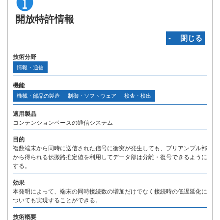
開放特許情報
‐ 閉じる
技術分野
情報・通信
機能
機械・部品の製造
制御・ソフトウェア
検査・検出
適用製品
コンテンションベースの通信システム
目的
複数端末から同時に送信された信号に衝突が発生しても、プリアンブル部
から得られる伝搬路推定値を利用してデータ部は分離・復号できるように
する。
効果
本発明によって、端末の同時接続数の増加だけでなく接続時の低遅延化に
ついても実現することができる。
技術概要