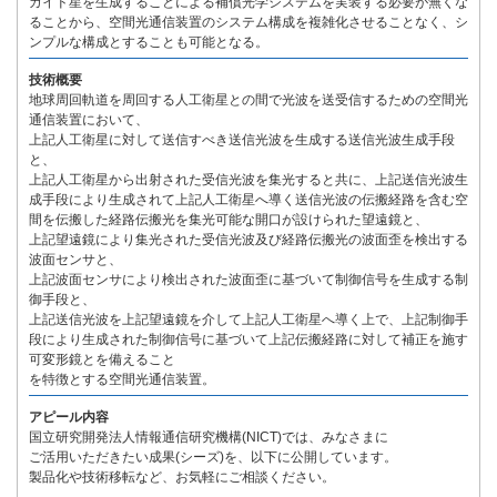
ガイド星を生成することによる補償光学システムを実装する必要が無くな
ることから、空間光通信装置のシステム構成を複雑化させることなく、シ
ンプルな構成とすることも可能となる。
技術概要
地球周回軌道を周回する人工衛星との間で光波を送受信するための空間光
通信装置において、
上記人工衛星に対して送信すべき送信光波を生成する送信光波生成手段
と、
上記人工衛星から出射された受信光波を集光すると共に、上記送信光波生
成手段により生成されて上記人工衛星へ導く送信光波の伝搬経路を含む空
間を伝搬した経路伝搬光を集光可能な開口が設けられた望遠鏡と、
上記望遠鏡により集光された受信光波及び経路伝搬光の波面歪を検出する
波面センサと、
上記波面センサにより検出された波面歪に基づいて制御信号を生成する制
御手段と、
上記送信光波を上記望遠鏡を介して上記人工衛星へ導く上で、上記制御手
段により生成された制御信号に基づいて上記伝搬経路に対して補正を施す
可変形鏡とを備えること
を特徴とする空間光通信装置。
アピール内容
国立研究開発法人情報通信研究機構(NICT)では、みなさまに
ご活用いただきたい成果(シーズ)を、以下に公開しています。
製品化や技術移転など、お気軽にご相談ください。