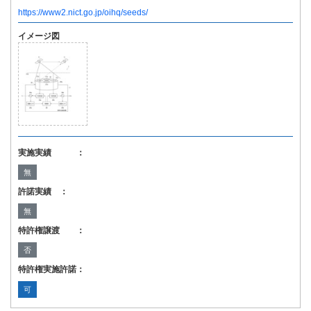
https://www2.nict.go.jp/oihq/seeds/
イメージ図
実施実績 ：
無
許諾実績 ：
無
特許権譲渡 ：
否
特許権実施許諾：
可