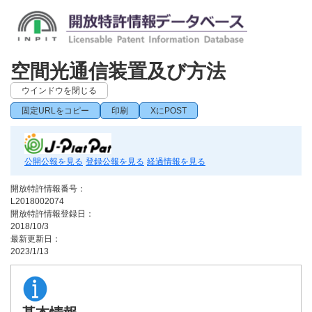
空間光通信装置及び方法
ウインドウを閉じる
固定URLをコピー
印刷
XにPOST
公開公報を見る
登録公報を見る
経過情報を見る
開放特許情報番号：
L2018002074
開放特許情報登録日：
2018/10/3
最新更新日：
2023/1/13