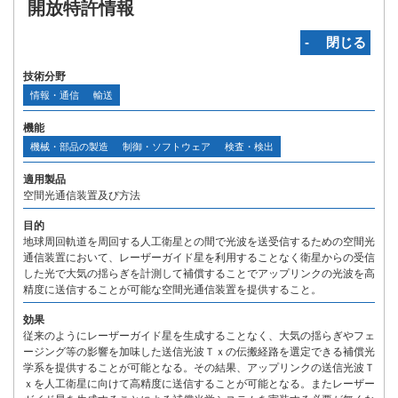
開放特許情報
‐ 閉じる
技術分野
情報・通信
輸送
機能
機械・部品の製造
制御・ソフトウェア
検査・検出
適用製品
空間光通信装置及び方法
目的
地球周回軌道を周回する人工衛星との間で光波を送受信するための空間光
通信装置において、レーザーガイド星を利用することなく衛星からの受信
した光で大気の揺らぎを計測して補償することでアップリンクの光波を高
精度に送信することが可能な空間光通信装置を提供すること。
効果
従来のようにレーザーガイド星を生成することなく、大気の揺らぎやフェ
ージング等の影響を加味した送信光波Ｔｘの伝搬経路を選定できる補償光
学系を提供することが可能となる。その結果、アップリンクの送信光波Ｔ
ｘを人工衛星に向けて高精度に送信することが可能となる。またレーザー