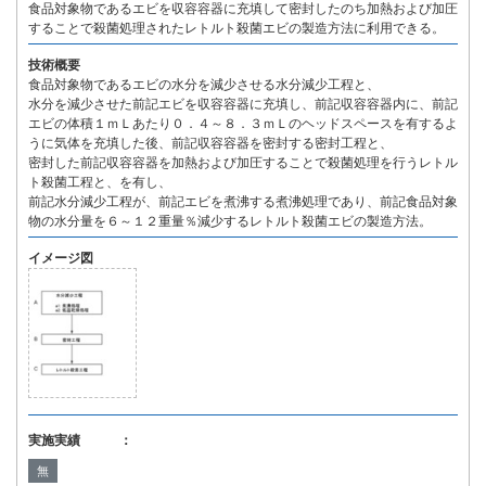
食品対象物であるエビを収容容器に充填して密封したのち加熱および加圧
することで殺菌処理されたレトルト殺菌エビの製造方法に利用できる。
技術概要
食品対象物であるエビの水分を減少させる水分減少工程と、
水分を減少させた前記エビを収容容器に充填し、前記収容容器内に、前記
エビの体積１ｍＬあたり０．４～８．３ｍＬのヘッドスペースを有するよ
うに気体を充填した後、前記収容容器を密封する密封工程と、
密封した前記収容容器を加熱および加圧することで殺菌処理を行うレトル
ト殺菌工程と、を有し、
前記水分減少工程が、前記エビを煮沸する煮沸処理であり、前記食品対象
物の水分量を６～１２重量％減少するレトルト殺菌エビの製造方法。
イメージ図
実施実績 ：
無