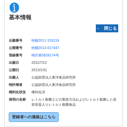
基本情報
‐ 閉じる
出願番号
特願2011-155216
公開番号
特開2013-017447
登録番号
特許第5828174号
出願日
2011/7/13
公開日
2013/1/31
出願人
公益財団法人東洋食品研究所
特許権者
公益財団法人東洋食品研究所
権利化状況
権利化済
発明の名称
レトルト殺菌エビの製造方法およびレトルト殺菌した収
容容器入りレトルト殺菌食品
登録者への連絡はこちら