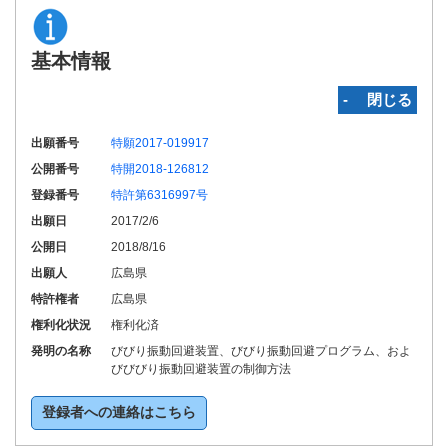
基本情報
‐ 閉じる
出願番号
特願2017-019917
公開番号
特開2018-126812
登録番号
特許第6316997号
出願日
2017/2/6
公開日
2018/8/16
出願人
広島県
特許権者
広島県
権利化状況
権利化済
発明の名称
びびり振動回避装置、びびり振動回避プログラム、およ
びびびり振動回避装置の制御方法
登録者への連絡はこちら