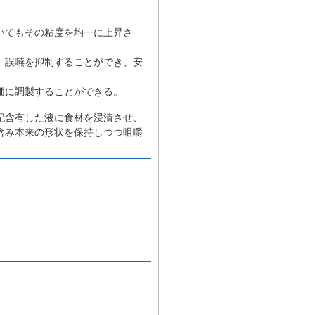
いてもその粘度を均一に上昇さ
、誤嚥を抑制することができ、安
価に調製することができる。
記含有した液に食材を浸漬させ、
含み本来の形状を保持しつつ咀嚼