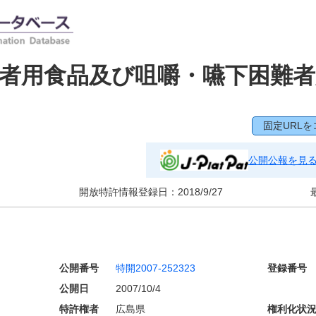
者用食品及び咀嚼・嚥下困難者
固定URLを
公開公報を見
開放特許情報登録日：
2018/9/27
公開番号
特開2007-252323
登録番号
公開日
2007/10/4
特許権者
広島県
権利化状