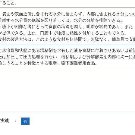
すること。
、表面や表面近傍に含まれる水分に留まらず、内部に含まれる水分につ
分離する水分量の低減を図り若しくは、水分の分離を排除できる。
・嚥下が困難な者にとって食欲の増進を図り、咀嚼が容易であり、また
が提供できる。また、口腔中で唾液に粘性を付加することもできる。
食材の製造方法は、このような食材を短時間で、無駄なく、簡単且つ安
と未溶媒和状態にある増粘剤を含有した液を食材に付着させあるいは前
たは加圧して圧力処理を行ない、増粘剤および分解酵素を内部に均一に
施しうることを特徴とする咀嚼・嚥下困難者用食品。
諾実績 ：
有