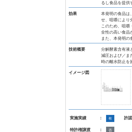
るし食品を提供
効果
本発明の食品は
せ、咀嚼により
このため、咀嚼
全性の高い食品
また、本発明の
技術概要
分解酵素含有液
減圧および／ま
時の離水防止を
イメージ図
実施実績 ：
許
有
特許権譲渡 ：
否