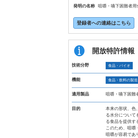
発明の名称
咀嚼・嚥下困難者用
登録者への連絡はこちら
開放特許情報
技術分野
食品・バイオ
機能
食品・飲料の製造
適用製品
咀嚼・嚥下困難
目的
本来の形状、色
る水分について
る食品を提供す
このため、咀嚼
咀嚼が容易であ