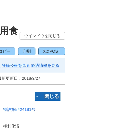
用食
ウインドウを閉じる
コピー
印刷
XにPOST
る
登録公報を見る
経過情報を見る
最新更新日：
2018/9/27
‐ 閉じる
特許第5424181号
況
権利化済