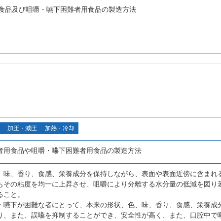
食品及び咀嚼・嚥下困難者用食品の製造方法
加圧・減圧
加熱・冷却
者用食品や咀嚼・嚥下困難者用食品の製造方法
、味、香り、食感、栄養成分を保持しながら、表面や表面近傍に含まれ
もその粘度を均一に上昇させ、咀嚼により分離する水分量の低減を図り
ること。
・嚥下が困難な者にとって、本来の形状、色、味、香り、食感、栄養成
り、また、誤嚥を抑制することができ、安全性が高く、また、口腔中で