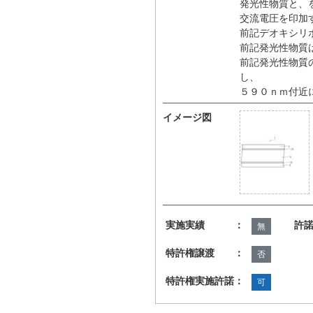
発光性物質と、
交流電圧を印加
前記デオキシリ
前記発光性物質
前記発光性物質
し、
５９０ｎｍ付近
イメージ図
実施実績 ：
許
無
特許権譲渡 ：
否
特許権実施許諾：
可