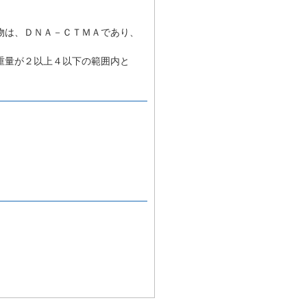
物は、ＤＮＡ－ＣＴＭＡであり、
重量が２以上４以下の範囲内と