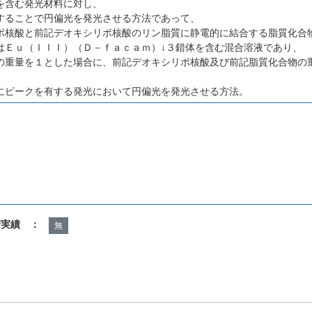
を含む発光材料に対し、
することで円偏光を発光させる方法であって、
ボ核酸と前記デオキシリボ核酸のリン脂質に静電的に結合する脂質化合
はＥｕ（ＩＩＩ）（Ｄ－ｆａｃａｍ）↓３錯体を含む混合溶液であり、
の重量を１とした場合に、前記デオキシリボ核酸及び前記脂質化合物の
にピークを有する発光において円偏光を発光させる方法。
諾実績 ：
無