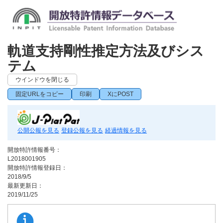
軌道支持剛性推定方法及びシス
テム
ウインドウを閉じる
固定URLをコピー
印刷
XにPOST
公開公報を見る
登録公報を見る
経過情報を見る
開放特許情報番号：
L2018001905
開放特許情報登録日：
2018/9/5
最新更新日：
2019/11/25