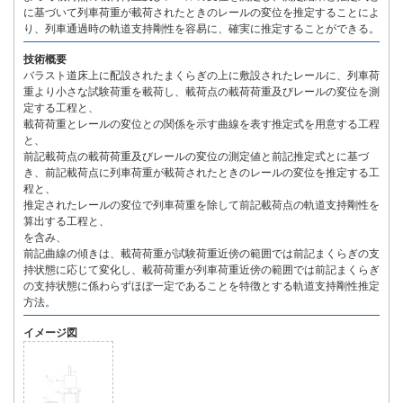
に基づいて列車荷重が載荷されたときのレールの変位を推定することによ
り、列車通過時の軌道支持剛性を容易に、確実に推定することができる。
技術概要
バラスト道床上に配設されたまくらぎの上に敷設されたレールに、列車荷
重より小さな試験荷重を載荷し、載荷点の載荷荷重及びレールの変位を測
定する工程と、
載荷荷重とレールの変位との関係を示す曲線を表す推定式を用意する工程
と、
前記載荷点の載荷荷重及びレールの変位の測定値と前記推定式とに基づ
き、前記載荷点に列車荷重が載荷されたときのレールの変位を推定する工
程と、
推定されたレールの変位で列車荷重を除して前記載荷点の軌道支持剛性を
算出する工程と、
を含み、
前記曲線の傾きは、載荷荷重が試験荷重近傍の範囲では前記まくらぎの支
持状態に応じて変化し、載荷荷重が列車荷重近傍の範囲では前記まくらぎ
の支持状態に係わらずほぼ一定であることを特徴とする軌道支持剛性推定
方法。
イメージ図