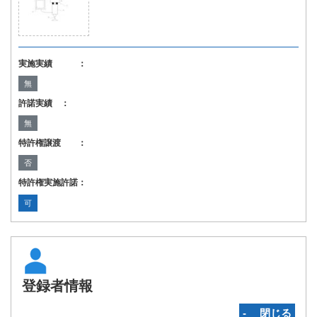
実施実績 ：
無
許諾実績 ：
無
特許権譲渡 ：
否
特許権実施許諾：
可
登録者情報
‐ 閉じる