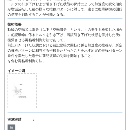
トルクの引き下げおよび引き下げた状態の保持によって加速度の変化傾向
が増減反転した後の様々な推移パターンに対して、適切に復帰制御の開始
の是非を判断することが可能となる。
技術概要
動輪の空転又は滑走（以下「空転滑走」という。）の発生を検知した場合
に前記動輪に係るトルクを引き下げ、当該引き下げた状態を保持した後に
復帰させる再粘着制御方法であって、
前記引き下げた状態における前記動輪の回転に係る加速度の推移が、所定
の推移パターンに相当する推移をたどったことを示す所定の推移パターン
条件を満たした場合に前記復帰の制御を開始すること、
を含む再粘着制御方法。
イメージ図
実施実績 ：
無