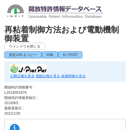
再粘着制御方法および電動機制
御装置
ウインドウを閉じる
固定URLをコピー
印刷
XにPOST
公開公報を見る
登録公報を見る
経過情報を見る
開放特許情報番号：
L2018001876
開放特許情報登録日：
2018/9/3
最新更新日：
2022/1/28