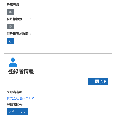
許諾実績 ：
無
特許権譲渡 ：
否
特許権実施許諾：
可
登録者情報
‐ 閉じる
登録者名称
株式会社信州ＴＬＯ
登録者区分
大学・ＴＬＯ