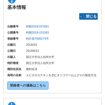
基本情報
‐ 閉じる
出願番号
特願2018-037661
公開番号
特開2019-151583
登録番号
特許第7089274号
出願日
2018/3/2
公開日
2019/9/12
出願人
国立大学法人信州大学
特許権者
国立大学法人信州大学
権利化状況
権利化済
発明の名称
エピガロカテキンを含むオリゴマーおよびその製造方法
登録者への連絡はこちら