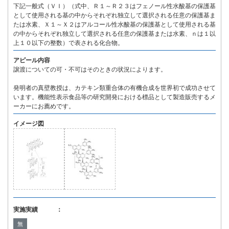
下記一般式（ＶＩ）（式中、Ｒ１～Ｒ２３はフェノール性水酸基の保護基
として使用される基の中からそれぞれ独立して選択される任意の保護基ま
たは水素、Ｘ１～Ｘ２はアルコール性水酸基の保護基として使用される基
の中からそれぞれ独立して選択される任意の保護基または水素、ｎは１以
上１０以下の整数）で表される化合物。
アピール内容
譲渡についての可・不可はそのときの状況によります。
発明者の真壁教授は、カテキン類重合体の有機合成を世界初で成功させて
います。機能性表示食品等の研究開発における標品として製造販売するメ
ーカーにお薦めです。
イメージ図
実施実績 ：
無