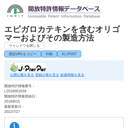
エピガロカテキンを含むオリゴ
マーおよびその製造方法
ウインドウを閉じる
固定URLをコピー
印刷
XにPOST
公開公報を見る
登録公報を見る
経過情報を見る
開放特許情報番号：
L2018001839
開放特許情報登録日：
2018/8/15
最新更新日：
2022/7/27