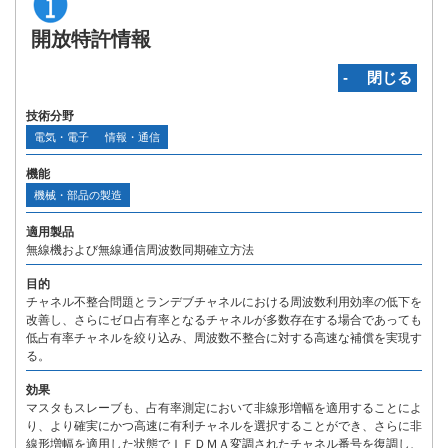
開放特許情報
‐ 閉じる
技術分野
電気・電子
情報・通信
機能
機械・部品の製造
適用製品
無線機および無線通信周波数同期確立方法
目的
チャネル不整合問題とランデブチャネルにおける周波数利用効率の低下を
改善し、さらにゼロ占有率となるチャネルが多数存在する場合であっても
低占有率チャネルを絞り込み、周波数不整合に対する高速な補償を実現す
る。
効果
マスタもスレーブも、占有率測定において非線形増幅を適用することによ
り、より確実にかつ高速に有利チャネルを選択することができ、さらに非
線形増幅を適用した状態でＩＦＤＭＡ変調されたチャネル番号を復調し、