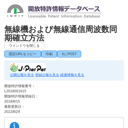
無線機および無線通信周波数同
期確立方法
ウインドウを閉じる
固定URLをコピー
印刷
XにPOST
公開公報を見る
登録公報を見る
経過情報を見る
開放特許情報番号：
L2018001815
開放特許情報登録日：
2018/8/15
最新更新日：
2022/8/24