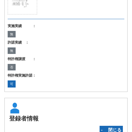
実施実績 ：
無
許諾実績 ：
無
特許権譲渡 ：
否
特許権実施許諾：
可
登録者情報
‐ 閉じる