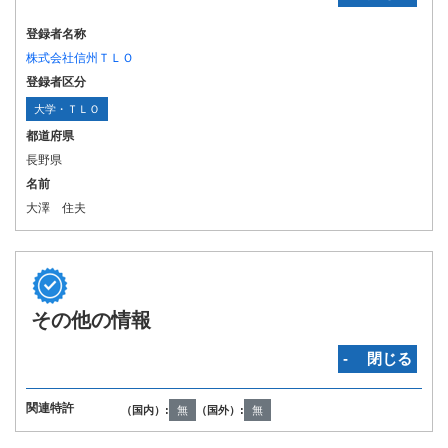
登録者名称
株式会社信州ＴＬＯ
登録者区分
大学・ＴＬＯ
都道府県
長野県
名前
大澤 住夫
その他の情報
‐ 閉じる
国際特許分類
（IPC第8版）
H04B1/04 H04B1/18 H04B1/38 H04L27/26 H04W72/04 H04W72/06