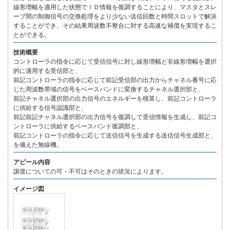
線形増幅を適用した状態でＩＤ情報を復調することにより、マスタとスレ
ーブ間の制御信号の交換処理をより少ない送信回数と時間スロットで解決
することができ、その結果周波数不整合に対する高速な補償を実現するこ
とができる。
技術概要
コントローラの指令に応じて受信信号に対し線形増幅と非線形増幅を選択
的に適用する受信部と、
前記コントローラの指令に応じて前記受信部の出力からチャネル番号に応
じた周波数帯域の信号をベースバンドに変換するチャネル選択部と、
前記チャネル選択部の出力信号のエネルギーを積算し、前記コントローラ
に供給する信号認識部と、
前記前記チャネル選択部の出力信号を復調して受信情報を生成し、前記コ
ントローラに供給するベースバンド復調部と、
前記コントローラの指令に応じて送信信号を生成する送信信号生成部と、
を備えた無線機。
アピール内容
譲渡についての可・不可はそのときの状況によります。
イメージ図