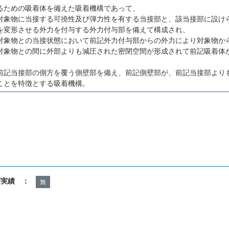
るための吸着体を備えた吸着機構であって、
対象物に当接する可撓性及び弾力性を有する当接部と、該当接部に設け
を変形させる外力を付与する外力付与部を備えて構成され、
対象物との当接状態において前記外力付与部からの外力により対象物か
対象物との間に外部よりも減圧された密閉空間が形成されて前記吸着体
前記当接部の側方を覆う側壁部を備え、前記側壁部が、前記当接部より
ことを特徴とする吸着機構。
諾実績 ：
無