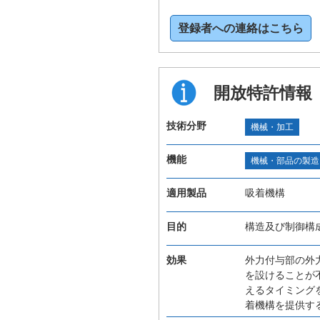
登録者への連絡はこちら
開放特許情報
技術分野
機械・加工
機能
機械・部品の製造
適用製品
吸着機構
目的
構造及び制御構
効果
外力付与部の外
を設けることが
えるタイミング
着機構を提供す