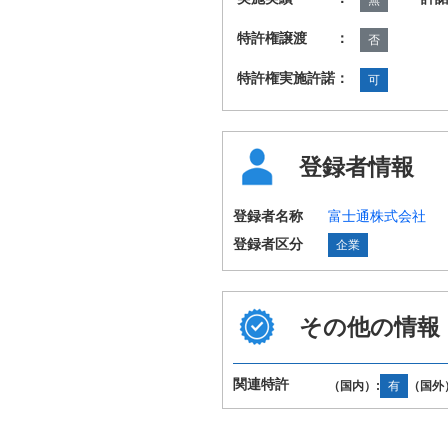
特許権譲渡 ：
否
特許権実施許諾：
可
登録者情報
登録者名称
富士通株式会社
登録者区分
企業
その他の情報
関連特許
（国内）:
有
（国外