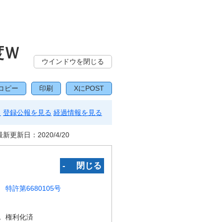
度Ｗ
ウインドウを閉じる
コピー
印刷
XにPOST
る
登録公報を見る
経過情報を見る
最新更新日：
2020/4/20
‐ 閉じる
特許第6680105号
況
権利化済