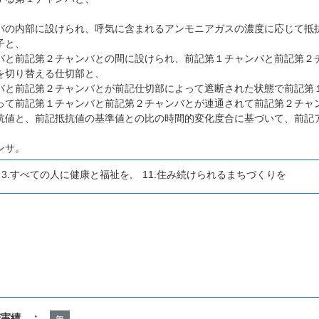
、
バの内部に設けられ、呼気に含まれるアンモニアガスの濃度に応じて抵
子と、
バと前記第２チャンバとの間に設けられ、前記第１チャンバと前記第２
を切り替える仕切部と、
バと前記第２チャンバとが前記仕切部によって遮断された状態で前記第
って前記第１チャンバと前記第２チャンバとが連通されて前記第２チャ
抗値と、前記抵抗値の基準値との比の時間的変化度合に基づいて、前記
ンサ。
 3.すべての人に健康と福祉を, 11.住み続けられるまちづくりを
諾実績 ：
無