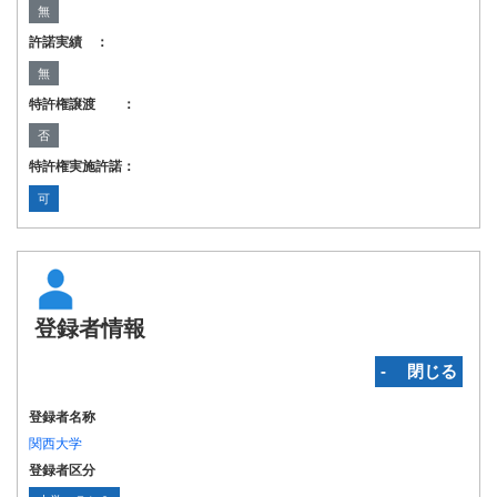
無
許諾実績 ：
無
特許権譲渡 ：
否
特許権実施許諾：
可
登録者情報
‐ 閉じる
登録者名称
関西大学
登録者区分