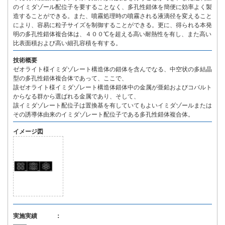
のイミダゾール配位子を要することなく、多孔性錯体を簡便に効率よく製
造することができる。また、噴霧処理時の噴霧される液滴径を変えること
により、容易に粒子サイズを制御することができる。更に、得られる本発
明の多孔性錯体複合体は、４００℃を超える高い耐熱性を有し、また高い
比表面積および高い細孔容積を有する。
技術概要
ゼオライト様イミダゾレート構造体の錯体を含んでなる、中空状の多結晶
型の多孔性錯体複合体であって、ここで、
該ゼオライト様イミダゾレート構造体錯体中の金属が亜鉛およびコバルト
からなる群から選ばれる金属であり、そして、
該イミダゾレート配位子は置換基を有していてもよいイミダゾールまたは
その誘導体由来のイミダゾレート配位子である多孔性錯体複合体。
イメージ図
実施実績 ：