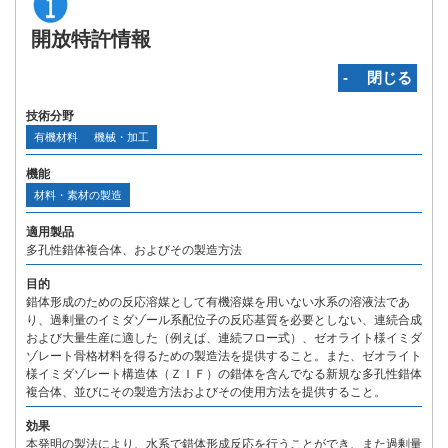
開放特許情報
‐ 閉じる
技術分野
有機材料
機械・加工
機能
材料・素材の製造
適用製品
多孔性錯体複合体、およびその製造方法
目的
錯体形成のための反応溶媒として有機溶媒を用いない水系の溶液法であ
り、過剰量のイミダゾール系配位子の反応基質を必要としない、連続合成
および大量生産に適した（例えば、連続フロー式）、ゼオライト様イミダ
ゾレート骨格材料を得るための製造法を提供すること。また、ゼオライト
様イミダゾレート構造体（ＺＩＦ）の錯体を含んでなる新規な多孔性錯体
複合体、並びにその製造方法およびその使用方法を提供すること。
効果
本発明の製法により、水系で錯体形成反応を行うことができ、また過剰量