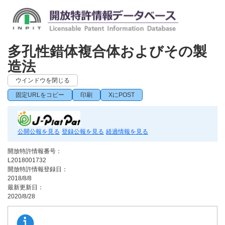
多孔性錯体複合体およびその製
造法
ウインドウを閉じる
固定URLをコピー
印刷
XにPOST
公開公報を見る
登録公報を見る
経過情報を見る
開放特許情報番号：
L2018001732
開放特許情報登録日：
2018/8/8
最新更新日：
2020/8/28