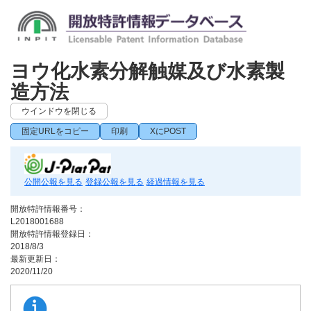
ヨウ化水素分解触媒及び水素製
造方法
ウインドウを閉じる
固定URLをコピー
印刷
XにPOST
公開公報を見る
登録公報を見る
経過情報を見る
開放特許情報番号：
L2018001688
開放特許情報登録日：
2018/8/3
最新更新日：
2020/11/20