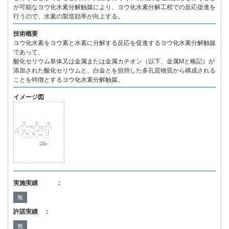
が可能なヨウ化水素分解触媒により、ヨウ化水素分解工程での反応促進を
行うので、水素の製造効率が向上する。
技術概要
ヨウ化水素をヨウ素と水素に分解する反応を促進するヨウ化水素分解触媒
であって、
酸化セリウム単体又は金属または金属カチオン（以下、金属Mと略記）が
添加された酸化セリウムと、白金とを担持した多孔質物質から構成される
ことを特徴とするヨウ化水素分解触媒。
イメージ図
実施実績 ：
無
許諾実績 ：
無