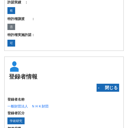
許諾実績 ：
有
特許権譲渡 ：
否
特許権実施許諾：
可
登録者情報
‐ 閉じる
登録者名称
一般財団法人 ＮＨＫ財団
登録者区分
学術研究