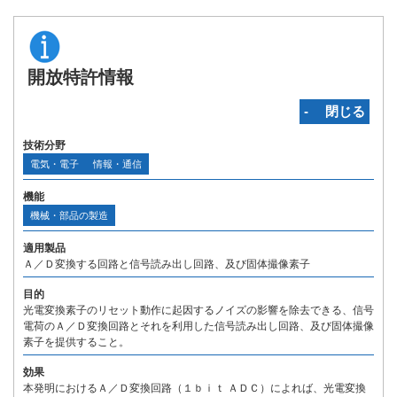
開放特許情報
‐ 閉じる
技術分野
電気・電子
情報・通信
機能
機械・部品の製造
適用製品
Ａ／Ｄ変換する回路と信号読み出し回路、及び固体撮像素子
目的
光電変換素子のリセット動作に起因するノイズの影響を除去できる、信号
電荷のＡ／Ｄ変換回路とそれを利用した信号読み出し回路、及び固体撮像
素子を提供すること。
効果
本発明におけるＡ／Ｄ変換回路（１ｂｉｔ ＡＤＣ）によれば、光電変換