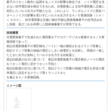
素子のリセット動作に起因するノイズの影響を除去でき、ノイズ電圧を含
まない信号電圧値を検出できるため、光電変換による信号電荷量に正確に
対応したパルス出力が可能となる。これにより、ランダムノイズと固定パ
ターンノイズの影響を受けずにパルスを出力するＡ／Ｄ変換回路（１ｂｉ
ｔ ＡＤＣ）、信号電荷量を正確に検出可能な固体撮像素子の信号読み出
し回路、及びこれを利用した固体撮像素子が実現できる。
技術概要
光電変換素子で生成された電荷量をアナログ／デジタル変換するＡ／Ｄ変
換回路であって、
前記光電変換素子の電圧検出ノードに一端が接続されるクランプ容量と、
前記クランプ容量の他端の電圧としきい値電圧とを比較し、両者が一致し
たときに出力が反転してパルスを出力する比較器と、
前記比較器の出力に基づいて、前記光電変換素子の電圧検出ノードの電圧
をリセット電圧に戻すリセット手段と、
前記比較器の出力に基づいて、前記クランプ容量の他端の電圧を所定の基
準電圧に設定するクランプ用トランジスタと、
を備えるＡ／Ｄ変換回路。
イメージ図