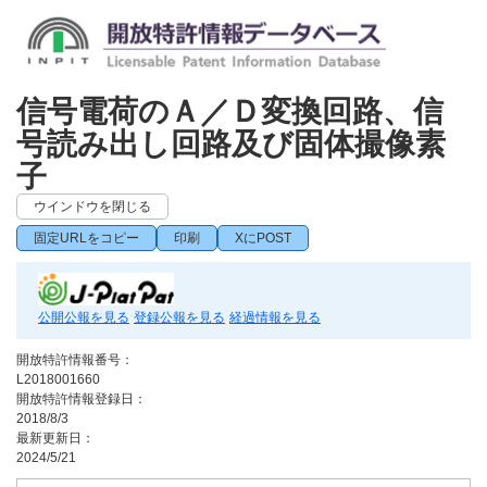
信号電荷のＡ／Ｄ変換回路、信
号読み出し回路及び固体撮像素
子
ウインドウを閉じる
固定URLをコピー
印刷
XにPOST
公開公報を見る
登録公報を見る
経過情報を見る
開放特許情報番号：
L2018001660
開放特許情報登録日：
2018/8/3
最新更新日：
2024/5/21