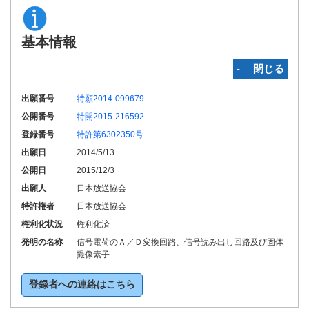
基本情報
‐ 閉じる
出願番号
特願2014-099679
公開番号
特開2015-216592
登録番号
特許第6302350号
出願日
2014/5/13
公開日
2015/12/3
出願人
日本放送協会
特許権者
日本放送協会
権利化状況
権利化済
発明の名称
信号電荷のＡ／Ｄ変換回路、信号読み出し回路及び固体
撮像素子
登録者への連絡はこちら