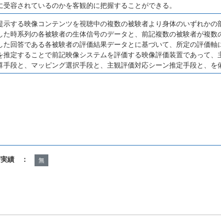
に受容されているのかを客観的に把握することができる。
提示する映像コンテンツを視聴中の複数の被験者より身体のいずれかの
した時系列の各被験者の生体信号のデータと、前記複数の被験者が複数
した回答である各被験者の評価結果データとに基づいて、所定の評価軸
を推定することで前記映像システムを評価する映像評価装置であって、
算手段と、マッピング選択手段と、主観評価対応シーン推定手段と、を
諾実績 ：
無