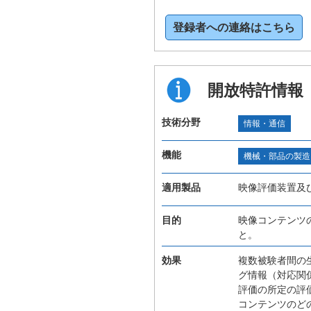
登録者への連絡はこちら
開放特許情報
技術分野
情報・通信
機能
機械・部品の製造
適用製品
映像評価装置及
目的
映像コンテンツ
と。
効果
複数被験者間の
グ情報（対応関
評価の所定の評
コンテンツのど