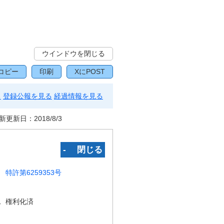
ウインドウを閉じる
コピー
印刷
XにPOST
る
登録公報を見る
経過情報を見る
新更新日：
2018/8/3
‐ 閉じる
特許第6259353号
況
権利化済