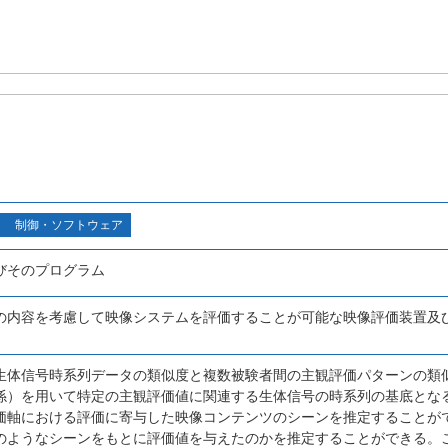
制御・ソフトウェア
びそのプログラム
の内容を考慮して映像システムを評価することが可能な映像評価装置及
生体信号時系列データの類似度と複数被験者間の主観評価パターンの類
係）を用いて特定の主観評価値に関連する生体信号の時系列の基底とな
価軸における評価に寄与した映像コンテンツのシーンを推定することが
のようなシーンをもとに評価値を与えたのかを推定することができる。