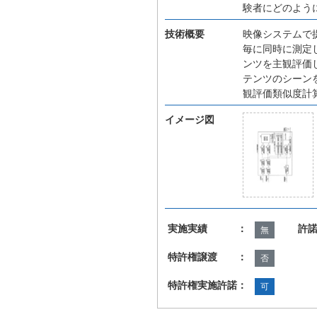
験者にどのよう
技術概要
映像システムで
毎に同時に測定
ンツを主観評価
テンツのシーン
観評価類似度計
イメージ図
実施実績 ：
許
無
特許権譲渡 ：
否
特許権実施許諾：
可