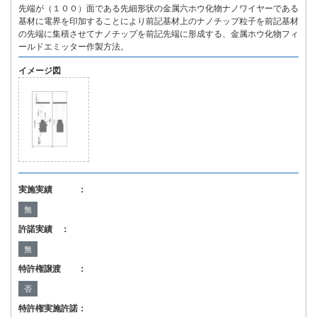
先端が（１００）面である先細形状の金属六ホウ化物ナノワイヤーである
基材に電界を印加することにより前記基材上のナノチップ粒子を前記基材
の先端に集積させてナノチップを前記先端に形成する、金属ホウ化物フィ
ールドエミッター作製方法。
イメージ図
実施実績 ：
無
許諾実績 ：
無
特許権譲渡 ：
否
特許権実施許諾：