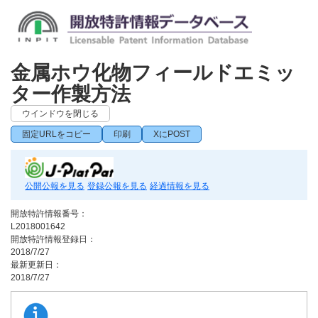
金属ホウ化物フィールドエミッ
ター作製方法
ウインドウを閉じる
固定URLをコピー
印刷
XにPOST
公開公報を見る
登録公報を見る
経過情報を見る
開放特許情報番号：
L2018001642
開放特許情報登録日：
2018/7/27
最新更新日：
2018/7/27