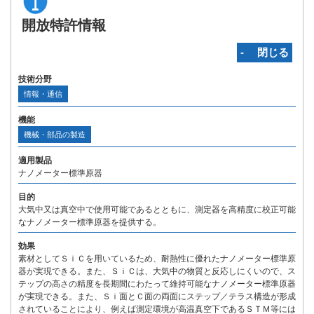
開放特許情報
‐ 閉じる
技術分野
情報・通信
機能
機械・部品の製造
適用製品
ナノメーター標準原器
目的
大気中又は真空中で使用可能であるとともに、測定器を高精度に校正可能
なナノメーター標準原器を提供する。
効果
素材としてＳｉＣを用いているため、耐熱性に優れたナノメーター標準原
器が実現できる。また、ＳｉＣは、大気中の物質と反応しにくいので、ス
テップの高さの精度を長期間にわたって維持可能なナノメーター標準原器
が実現できる。また、Ｓｉ面とＣ面の両面にステップ／テラス構造が形成
されていることにより、例えば測定環境が高温真空下であるＳＴＭ等には