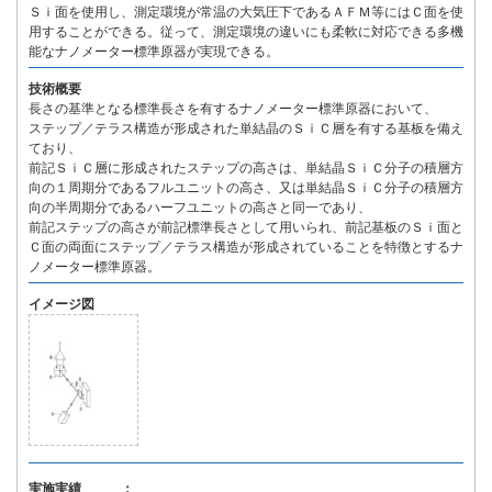
Ｓｉ面を使用し、測定環境が常温の大気圧下であるＡＦＭ等にはＣ面を使
用することができる。従って、測定環境の違いにも柔軟に対応できる多機
能なナノメーター標準原器が実現できる。
技術概要
長さの基準となる標準長さを有するナノメーター標準原器において、
ステップ／テラス構造が形成された単結晶のＳｉＣ層を有する基板を備え
ており、
前記ＳｉＣ層に形成されたステップの高さは、単結晶ＳｉＣ分子の積層方
向の１周期分であるフルユニットの高さ、又は単結晶ＳｉＣ分子の積層方
向の半周期分であるハーフユニットの高さと同一であり、
前記ステップの高さが前記標準長さとして用いられ、前記基板のＳｉ面と
Ｃ面の両面にステップ／テラス構造が形成されていることを特徴とするナ
ノメーター標準原器。
イメージ図
実施実績 ：