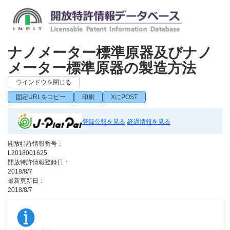
ナノメーター標準原器及びナノ
メーター標準原器の製造方法
ウインドウを閉じる
固定URLをコピー
印刷
XにPOST
登録公報を見る
経過情報を見る
開放特許情報番号：
L2018001625
開放特許情報登録日：
2018/8/7
最新更新日：
2018/8/7