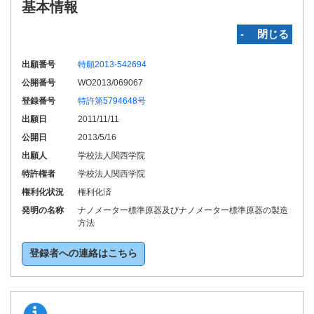
基本情報
‐ 閉じる
出願番号
特願2013-542694
公開番号
WO2013/069067
登録番号
特許第5794648号
出願日
2011/11/11
公開日
2013/5/16
出願人
学校法人関西学院
特許権者
学校法人関西学院
権利化状況
権利化済
発明の名称
ナノメーター標準原器及びナノメーター標準原器の製造
方法
登録者への連絡はこちら