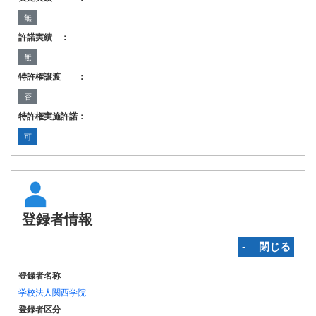
無
許諾実績 ：
無
特許権譲渡 ：
否
特許権実施許諾：
可
登録者情報
‐ 閉じる
登録者名称
学校法人関西学院
登録者区分