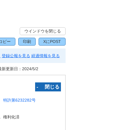
ウインドウを閉じる
コピー
印刷
XにPOST
る
登録公報を見る
経過情報を見る
最新更新日：
2024/5/2
‐ 閉じる
特許第6232282号
況
権利化済