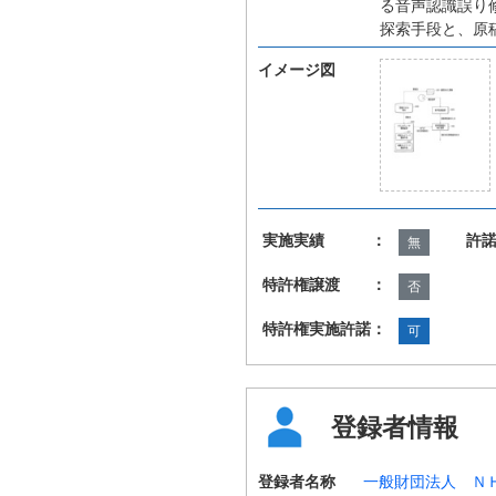
る音声認識誤り
探索手段と、原
イメージ図
実施実績 ：
許
無
特許権譲渡 ：
否
特許権実施許諾：
可
登録者情報
登録者名称
一般財団法人 Ｎ