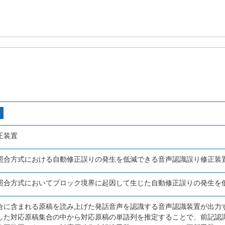
正装置
照合方式における自動修正誤りの発生を低減できる音声認識誤り修正装
照合方式においてブロック境界に起因して生じた自動修正誤りの発生を
合に含まれる原稿を読み上げた発話音声を認識する音声認識装置が出力
した対応原稿集合の中から対応原稿の単語列を推定することで、前記認