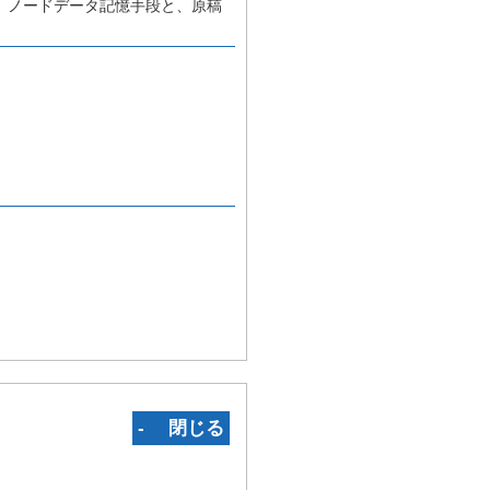
、ノードデータ記憶手段と、原稿
‐ 閉じる