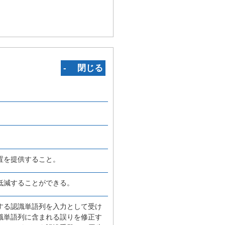
‐ 閉じる
置を提供すること。
低減することができる。
する認識単語列を入力として受け
識単語列に含まれる誤りを修正す