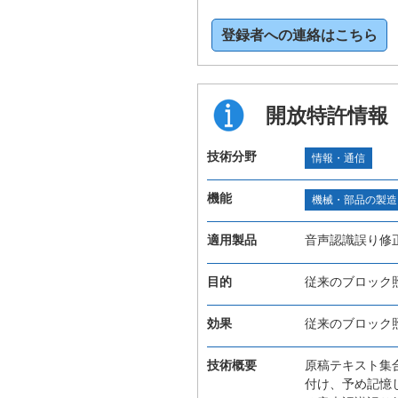
登録者への連絡はこちら
開放特許情報
技術分野
情報・通信
機能
機械・部品の製造
適用製品
音声認識誤り修
目的
従来のブロック
効果
従来のブロック
技術概要
原稿テキスト集
付け、予め記憶