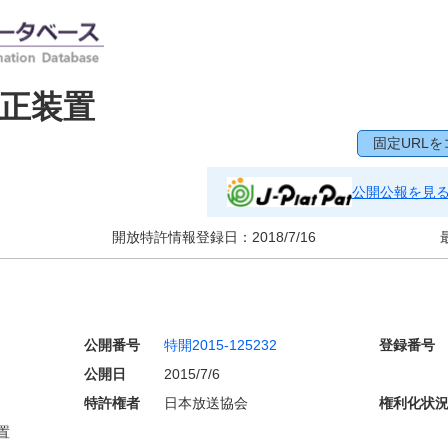
正装置
固定URLを
公開公報を見
開放特許情報登録日：
2018/7/16
公開番号
特開2015-125232
登録番号
公開日
2015/7/6
特許権者
日本放送協会
権利化状
置