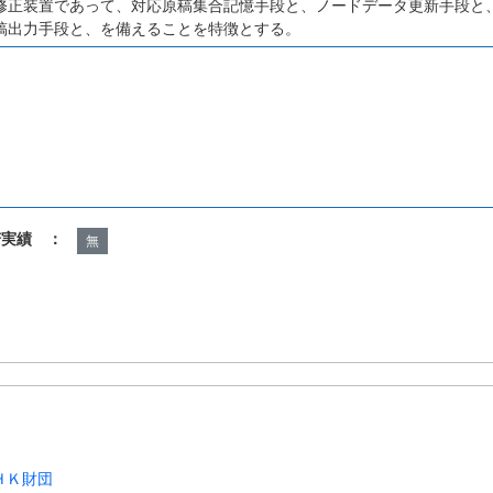
修正装置であって、対応原稿集合記憶手段と、ノードデータ更新手段と
稿出力手段と、を備えることを特徴とする。
諾実績 ：
無
ＨＫ財団