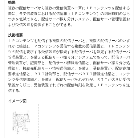
効果
複数の配信サーバから複数の受信装置へ一斉にＩＰコンテンツを配信する
際に、各受信装置における配信情報（ＩＰコンテンツ）の到達時刻のばら
つきを低減できる、配信サーバ振り分けシステム、配信サーバ管理装置お
よび受信装置を提供することができる。
技術概要
ＩＰコンテンツを配信する複数の配信サーバと、複数の配信サーバのいず
れかに接続しＩＰコンテンツを受信する複数の受信装置と、ＩＰコンテン
ツの配信を要求する受信装置が接続する配信サーバを決定する配信サーバ
管理装置と、を備える配信サーバ振り分けシステムであって、配信サーバ
管理装置が、記憶部と、配信サーバ情報送信部と、配信サーバ振り分け処
理部と、接続先配信サーバ情報送信部と、を備え、受信装置が、配信参加
要求送信部と、ＲＴＴ計測部と、配信サーバＲＴＴ情報送信部と、コンテ
ンツ受信制御部と、を備え、配信サーバそれぞれが、ＲＴＴが大きい受信
装置から順に、受信装置それぞれの配信時刻を決定しＩＰコンテンツを送
信する。
イメージ図