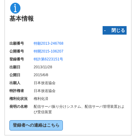
基本情報
‐ 閉じる
出願番号
特願2013-246768
公開番号
特開2015-106207
登録番号
特許第6223151号
出願日
2013/11/28
公開日
2015/6/8
出願人
日本放送協会
特許権者
日本放送協会
権利化状況
権利化済
発明の名称
配信サーバ振り分けシステム、配信サーバ管理装置およ
び受信装置
登録者への連絡はこちら