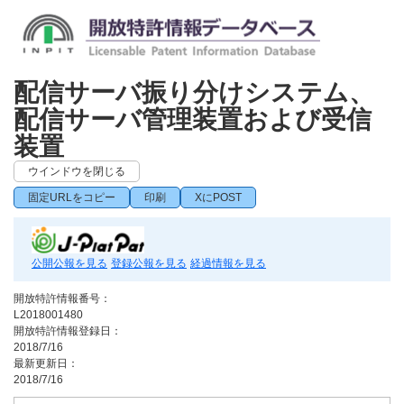
配信サーバ振り分けシステム、
配信サーバ管理装置および受信
装置
ウインドウを閉じる
固定URLをコピー
印刷
XにPOST
公開公報を見る
登録公報を見る
経過情報を見る
開放特許情報番号：
L2018001480
開放特許情報登録日：
2018/7/16
最新更新日：
2018/7/16