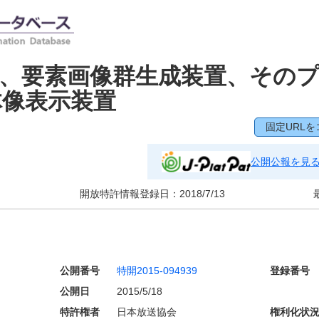
、要素画像群生成装置、その
体像表示装置
固定URLを
公開公報を見
開放特許情報登録日：
2018/7/13
公開番号
特開2015-094939
登録番号
公開日
2015/5/18
特許権者
日本放送協会
権利化状