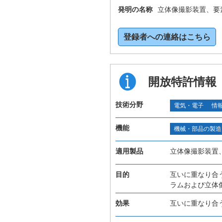
発明の名称
立体像撮影装置、要
登録者への連絡はこちら
開放特許情報
技術分野
電気・電子
情
機能
機械・部品の製造
適用製品
立体像撮影装置
目的
互いに重なり合
ラムおよび立体
効果
互いに重なり合