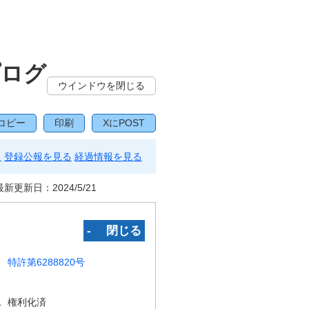
プログ
ウインドウを閉じる
コピー
印刷
XにPOST
る
登録公報を見る
経過情報を見る
最新更新日：
2024/5/21
‐ 閉じる
特許第6288820号
況
権利化済