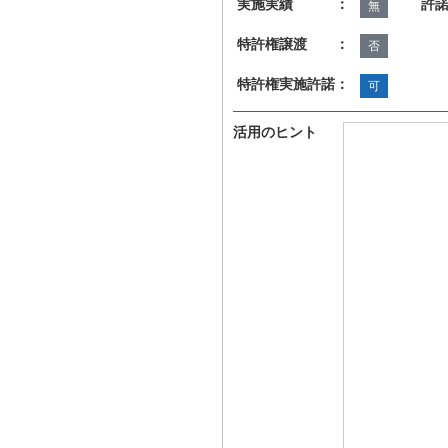
実施実績 ：
許
無
特許権譲渡 ：
否
特許権実施許諾：
可
活用のヒント