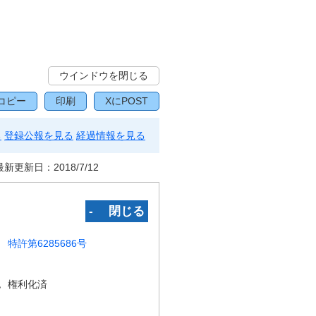
ウインドウを閉じる
コピー
印刷
XにPOST
る
登録公報を見る
経過情報を見る
最新更新日：
2018/7/12
‐ 閉じる
特許第6285686号
況
権利化済