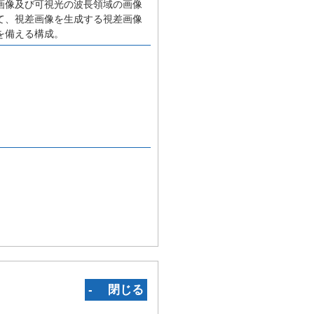
画像及び可視光の波長領域の画像
て、視差画像を生成する視差画像
を備える構成。
‐ 閉じる