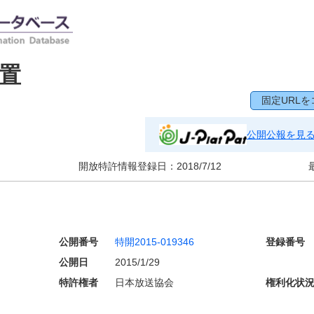
置
固定URLを
公開公報を見
開放特許情報登録日：
2018/7/12
公開番号
特開2015-019346
登録番号
公開日
2015/1/29
特許権者
日本放送協会
権利化状