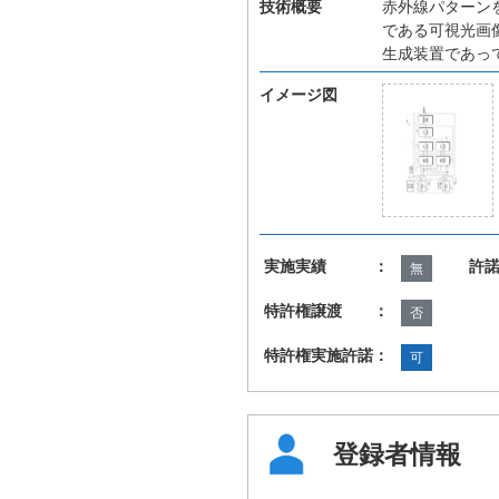
技術概要
赤外線パターン
である可視光画
生成装置であっ
イメージ図
実施実績 ：
許
無
特許権譲渡 ：
否
特許権実施許諾：
可
登録者情報