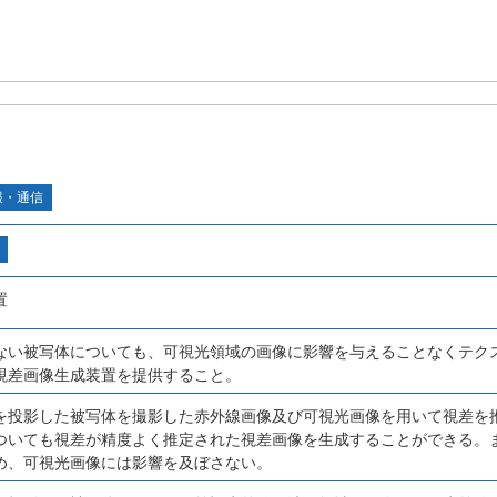
報・通信
置
ない被写体についても、可視光領域の画像に影響を与えることなくテク
視差画像生成装置を提供すること。
を投影した被写体を撮影した赤外線画像及び可視光画像を用いて視差を
ついても視差が精度よく推定された視差画像を生成することができる。
め、可視光画像には影響を及ぼさない。