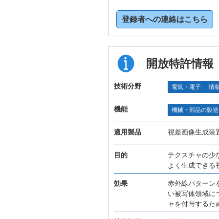
登録者への連絡はこちら
開放特許情報
技術分野
電気・電子
情
機能
機械・部品の製造
適用製品
視差画像生成装
目的
テクスチャの少
よく生成できる
効果
赤外線パターン
い被写体領域に
ャを付与するた