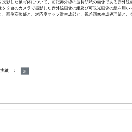
を投影した被写体について、前記赤外線の波長領域の画像である赤外線
像を２台のカメラで撮影した赤外線画像の組及び可視光画像の組を用い
て、画像変換部と、対応度マップ群生成部と、視差画像生成処理部と、
諾実績 ：
無