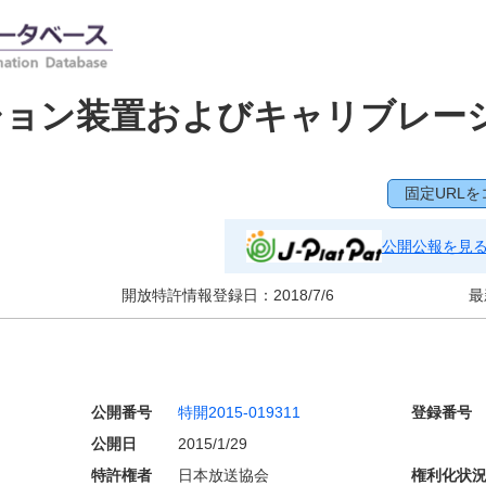
ション装置およびキャリブレー
固定URLを
公開公報を見
開放特許情報登録日：
2018/7/6
最
公開番号
特開2015-019311
登録番号
公開日
2015/1/29
特許権者
日本放送協会
権利化状