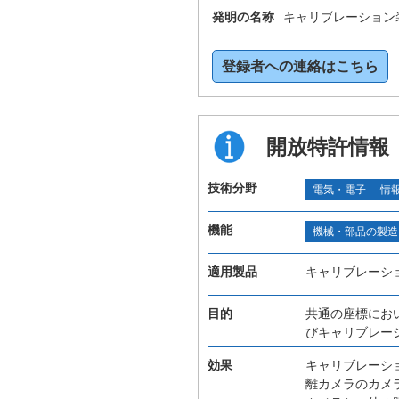
発明の名称
キャリブレーション
登録者への連絡はこちら
開放特許情報
技術分野
電気・電子
情
機能
機械・部品の製造
適用製品
キャリブレーシ
目的
共通の座標にお
びキャリブレー
効果
キャリブレーシ
離カメラのカメ