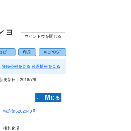
ショ
ウインドウを閉じる
コピー
印刷
XにPOST
る
登録公報を見る
経過情報を見る
新更新日：
2018/7/6
‐ 閉じる
特許第6262949号
況
権利化済