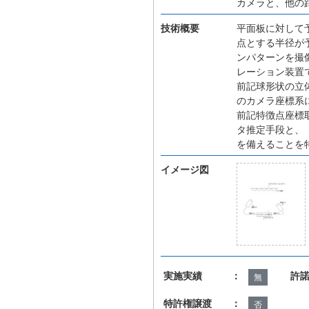
カメラと、他の
技術概要
平面板に対して
点とする半径が
ンパターンを撮
レーション装置
前記球形状の立
のカメラ座標系
前記特徴点座標
タ推定手段と、
を備えることを
イメージ図
実施実績 ：
許
無
特許権譲渡 ：
否