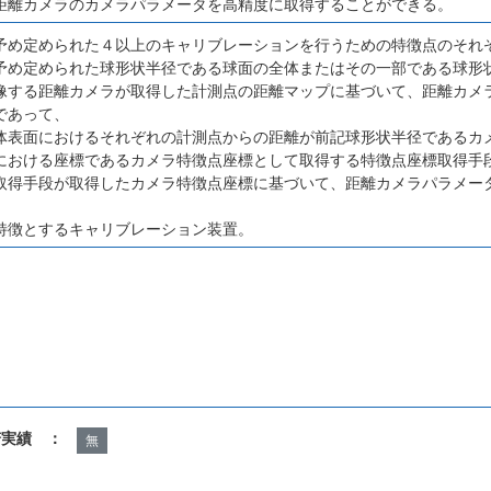
距離カメラのカメラパラメータを高精度に取得することができる。
予め定められた４以上のキャリブレーションを行うための特徴点のそれ
予め定められた球形状半径である球面の全体またはその一部である球形
像する距離カメラが取得した計測点の距離マップに基づいて、距離カメ
であって、
体表面におけるそれぞれの計測点からの距離が前記球形状半径であるカ
における座標であるカメラ特徴点座標として取得する特徴点座標取得手
取得手段が取得したカメラ特徴点座標に基づいて、距離カメラパラメー
特徴とするキャリブレーション装置。
諾実績 ：
無