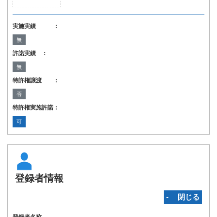
実施実績 ：
無
許諾実績 ：
無
特許権譲渡 ：
否
特許権実施許諾：
可
登録者情報
‐ 閉じる