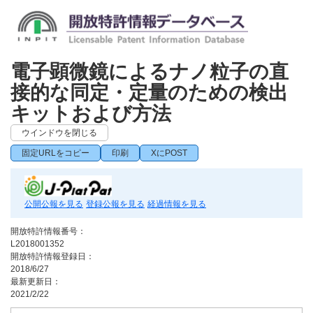
電子顕微鏡によるナノ粒子の直
接的な同定・定量のための検出
キットおよび方法
ウインドウを閉じる
固定URLをコピー
印刷
XにPOST
公開公報を見る
登録公報を見る
経過情報を見る
開放特許情報番号：
L2018001352
開放特許情報登録日：
2018/6/27
最新更新日：
2021/2/22