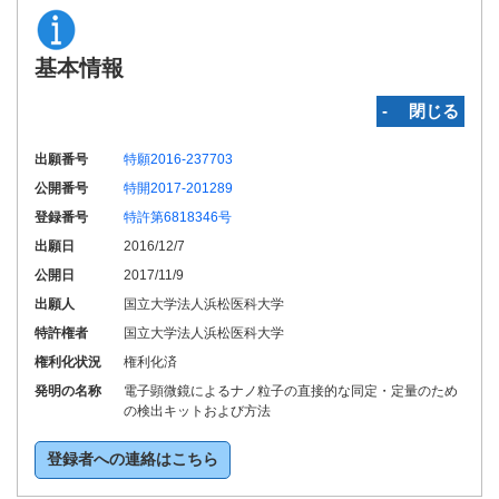
基本情報
‐ 閉じる
出願番号
特願2016-237703
公開番号
特開2017-201289
登録番号
特許第6818346号
出願日
2016/12/7
公開日
2017/11/9
出願人
国立大学法人浜松医科大学
特許権者
国立大学法人浜松医科大学
権利化状況
権利化済
発明の名称
電子顕微鏡によるナノ粒子の直接的な同定・定量のため
の検出キットおよび方法
登録者への連絡はこちら