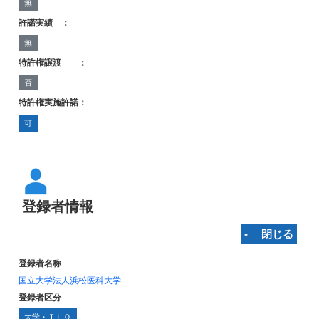
無
許諾実績 ：
無
特許権譲渡 ：
否
特許権実施許諾：
可
登録者情報
‐ 閉じる
登録者名称
国立大学法人浜松医科大学
登録者区分
大学・ＴＬＯ