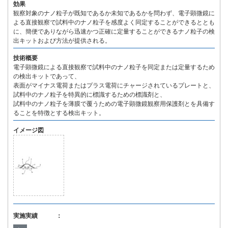
効果
観察対象のナノ粒子が既知であるか未知であるかを問わず、電子顕微鏡に
よる直接観察で試料中のナノ粒子を感度よく同定することができるととも
に、簡便でありながら迅速かつ正確に定量することができるナノ粒子の検
出キットおよび方法が提供される。
技術概要
電子顕微鏡による直接観察で試料中のナノ粒子を同定または定量するため
の検出キットであって、
表面がマイナス電荷またはプラス電荷にチャージされているプレートと、
試料中のナノ粒子を特異的に標識するための標識剤と、
試料中のナノ粒子を薄膜で覆うための電子顕微鏡観察用保護剤とを具備す
ることを特徴とする検出キット。
イメージ図
実施実績 ：