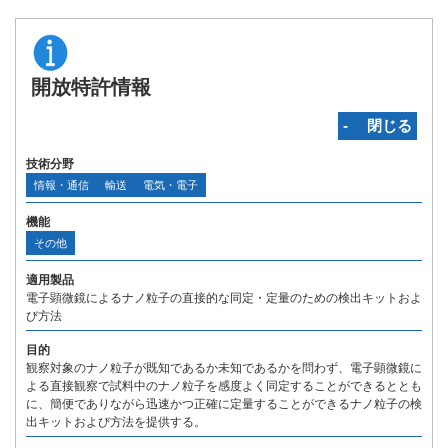
開放特許情報
‐ 閉じる
技術分野
情報・通信
輸送
電気・電子
機能
その他
適用製品
電子顕微鏡によるナノ粒子の直接的な同定・定量のための検出キットおよ
び方法
目的
観察対象のナノ粒子が既知であるか未知であるかを問わず、電子顕微鏡に
よる直接観察で試料中のナノ粒子を感度よく同定することができるととも
に、簡便でありながら迅速かつ正確に定量することができるナノ粒子の検
出キットおよび方法を提供する。