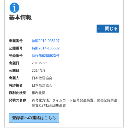
基本情報
‐ 閉じる
出願番号
特願2013-035197
公開番号
特開2014-165682
登録番号
特許第6288923号
出願日
2013/2/25
公開日
2014/9/8
出願人
日本放送協会
特許権者
日本放送協会
権利化状況
権利化済
発明の名称
符号化方法、タイムコード信号発生装置、動画記録再生
装置及び動画編集装置
登録者への連絡はこちら