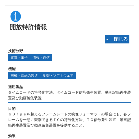
開放特許情報
‐ 閉じる
技術分野
電気・電子
情報・通信
機能
機械・部品の製造
制御・ソフトウェア
適用製品
タイムコードの符号化方法、タイムコード信号発生装置、動画記録再生装
置及び動画編集装置
目的
６０ｆｐｓを超えるフレームレートの映像フォーマットの場合にも、各フ
レームを一意に識別できるＴＣの符号化方法、ＴＣ信号発生装置、動画記
録再生装置及び動画編集装置を提供すること。
効果