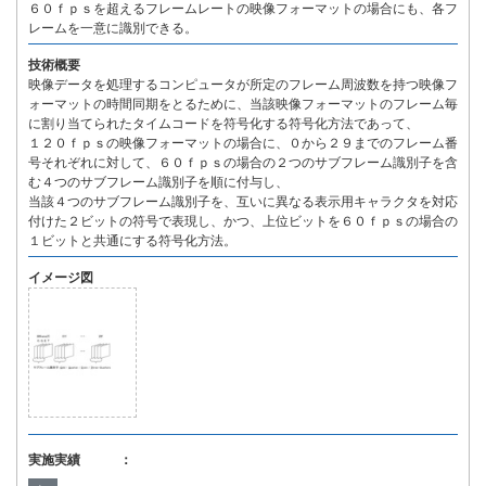
６０ｆｐｓを超えるフレームレートの映像フォーマットの場合にも、各フ
レームを一意に識別できる。
技術概要
映像データを処理するコンピュータが所定のフレーム周波数を持つ映像フ
ォーマットの時間同期をとるために、当該映像フォーマットのフレーム毎
に割り当てられたタイムコードを符号化する符号化方法であって、
１２０ｆｐｓの映像フォーマットの場合に、０から２９までのフレーム番
号それぞれに対して、６０ｆｐｓの場合の２つのサブフレーム識別子を含
む４つのサブフレーム識別子を順に付与し、
当該４つのサブフレーム識別子を、互いに異なる表示用キャラクタを対応
付けた２ビットの符号で表現し、かつ、上位ビットを６０ｆｐｓの場合の
１ビットと共通にする符号化方法。
イメージ図
実施実績 ：