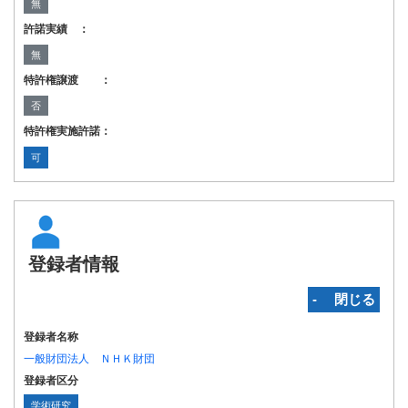
無
許諾実績 ：
無
特許権譲渡 ：
否
特許権実施許諾：
可
登録者情報
‐ 閉じる
登録者名称
一般財団法人 ＮＨＫ財団
登録者区分
学術研究