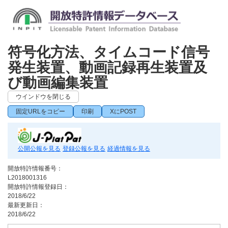
符号化方法、タイムコード信号
発生装置、動画記録再生装置及
び動画編集装置
ウインドウを閉じる
固定URLをコピー
印刷
XにPOST
公開公報を見る
登録公報を見る
経過情報を見る
開放特許情報番号：
L2018001316
開放特許情報登録日：
2018/6/22
最新更新日：
2018/6/22