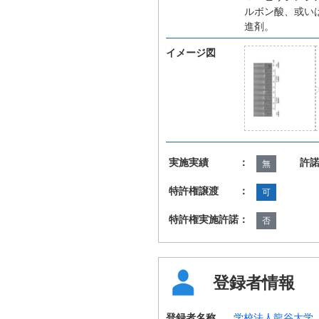
ルボン酸、或い
進剤。
イメージ図
実施実績 ：
許
無
特許権譲渡 ：
可
特許権実施許諾：
否
登録者情報
登録者名称
学校法人龍谷大学