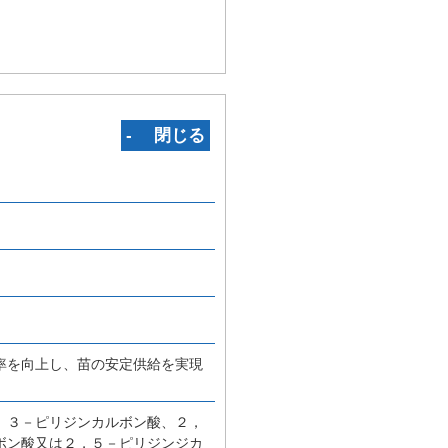
‐ 閉じる
率を向上し、苗の安定供給を実現
、３－ピリジンカルボン酸、２，
ボン酸又は２，５－ピリジンジカ