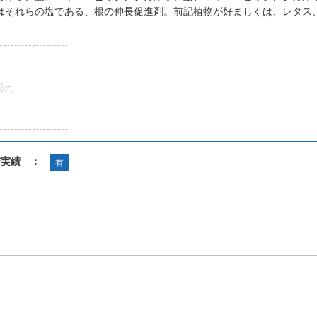
はそれらの塩である、根の伸長促進剤。前記植物が好ましくは、レタス
諾実績 ：
有