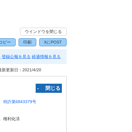
ウインドウを閉じる
コピー
印刷
XにPOST
る
登録公報を見る
経過情報を見る
最新更新日：
2021/4/20
‐ 閉じる
特許第6843379号
況
権利化済