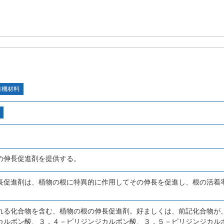
有機材料
の伸長促進剤を提供する。
長促進剤は、植物の根に特異的に作用してその伸長を促進し、根の活着
れる化合物を含む、植物の根の伸長促進剤。好ましくは、前記化合物が
カルボン酸、３，４－ピリジンジカルボン酸、３，５－ピリジンジカル