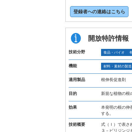
登録者への連絡はこちら
開放特許情報
技術分野
食品・バイオ
機能
材料・素材の製造
適用製品
根伸長促進剤
目的
新規な植物の根
効果
本発明の根の伸
する。
技術概要
式（Ｉ）で表さ
３－ピリジンジ