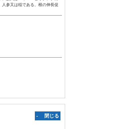
、人参又は稲である、根の伸長促
‐ 閉じる