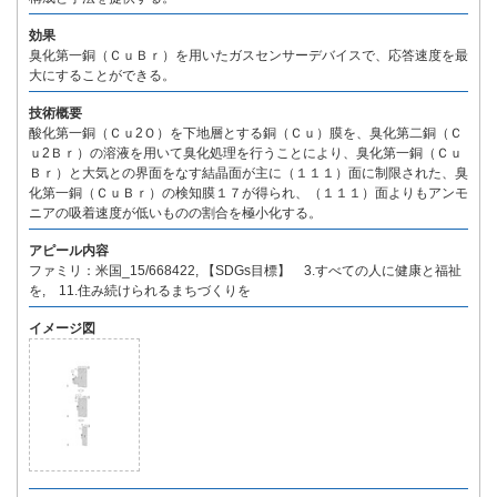
効果
臭化第一銅（ＣｕＢｒ）を用いたガスセンサーデバイスで、応答速度を最
大にすることができる。
技術概要
酸化第一銅（Ｃｕ2Ｏ）を下地層とする銅（Ｃｕ）膜を、臭化第二銅（Ｃ
ｕ2Ｂｒ）の溶液を用いて臭化処理を行うことにより、臭化第一銅（Ｃｕ
Ｂｒ）と大気との界面をなす結晶面が主に（１１１）面に制限された、臭
化第一銅（ＣｕＢｒ）の検知膜１７が得られ、（１１１）面よりもアンモ
ニアの吸着速度が低いものの割合を極小化する。
アピール内容
ファミリ：米国_15/668422, 【SDGs目標】 3.すべての人に健康と福祉
を, 11.住み続けられるまちづくりを
イメージ図