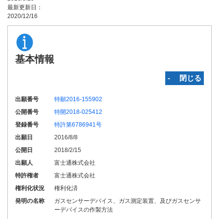
最新更新日：
2020/12/16
基本情報
‐ 閉じる
出願番号
特願2016-155902
公開番号
特開2018-025412
登録番号
特許第6786941号
出願日
2016/8/8
公開日
2018/2/15
出願人
富士通株式会社
特許権者
富士通株式会社
権利化状況
権利化済
発明の名称
ガスセンサーデバイス、ガス測定装置、及びガスセンサ
ーデバイスの作製方法