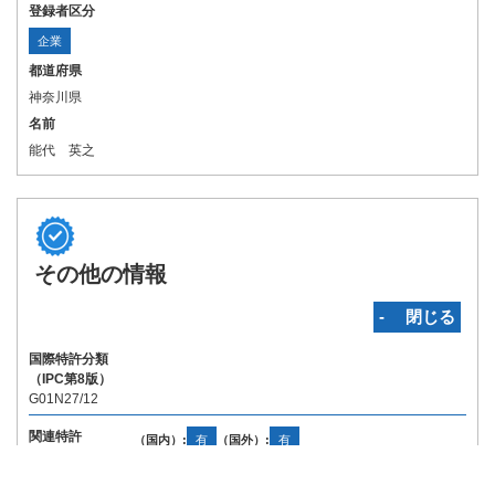
登録者区分
企業
都道府県
神奈川県
名前
能代 英之
その他の情報
‐ 閉じる
国際特許分類
（IPC第8版）
G01N27/12
関連特許
（国内）:
有
（国外）:
有