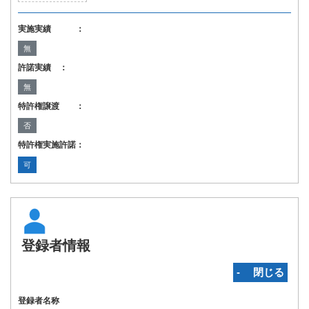
実施実績 ：
無
許諾実績 ：
無
特許権譲渡 ：
否
特許権実施許諾：
可
登録者情報
‐ 閉じる
登録者名称