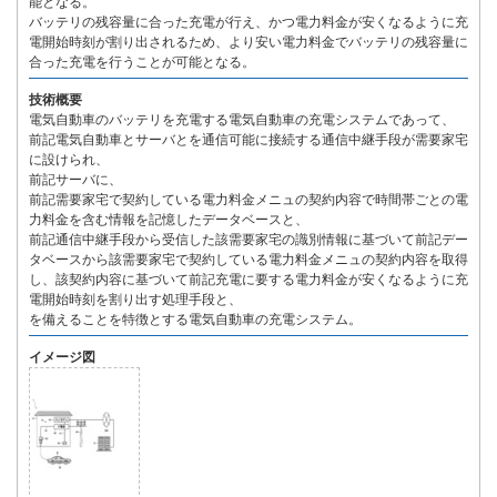
能となる。
バッテリの残容量に合った充電が行え、かつ電力料金が安くなるように充
電開始時刻が割り出されるため、より安い電力料金でバッテリの残容量に
合った充電を行うことが可能となる。
技術概要
電気自動車のバッテリを充電する電気自動車の充電システムであって、
前記電気自動車とサーバとを通信可能に接続する通信中継手段が需要家宅
に設けられ、
前記サーバに、
前記需要家宅で契約している電力料金メニュの契約内容で時間帯ごとの電
力料金を含む情報を記憶したデータベースと、
前記通信中継手段から受信した該需要家宅の識別情報に基づいて前記デー
タベースから該需要家宅で契約している電力料金メニュの契約内容を取得
し、該契約内容に基づいて前記充電に要する電力料金が安くなるように充
電開始時刻を割り出す処理手段と、
を備えることを特徴とする電気自動車の充電システム。
イメージ図