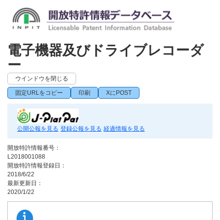
電子機器及びドライブレコーダ
ー
ウインドウを閉じる
固定URLをコピー
印刷
XにPOST
公開公報を見る
登録公報を見る
経過情報を見る
開放特許情報番号：
L2018001088
開放特許情報登録日：
2018/6/22
最新更新日：
2020/1/22