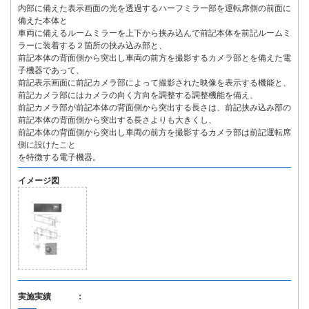
内部に備えた表示画面の光を透過するハーフミラー部を運転席側の前面に
備えた本体と
車両に備えるルームミラーを上下から挟み込んで前記本体を前記ルームミ
ラーに装着する２箇所の挟み込み部と、
前記本体の背面側から突出し車両の前方を撮影するカメラ部とを備えた電
子機器であって、
前記表示画面に前記カメラ部によって撮影された映像を表示する機能と、
前記カメラ部にはカメラの向く方向を調整する調整機能を備え、
前記カメラ部が前記本体の背面側から突出する長さは、前記挟み込み部の
前記本体の背面側から突出する長さよりも大きくし、
前記本体の背面側から突出し車両の前方を撮影するカメラ部は前記運転席
側に設けたこと
を特徴する電子機器。
イメージ図
実施実績 ：