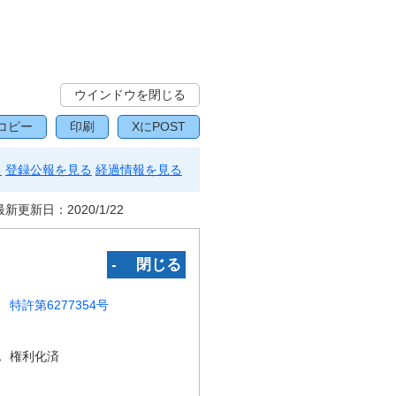
ウインドウを閉じる
コピー
印刷
XにPOST
る
登録公報を見る
経過情報を見る
最新更新日：
2020/1/22
‐ 閉じる
特許第6277354号
況
権利化済