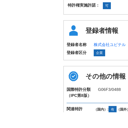
特許権実施許諾：
可
登録者情報
登録者名称
株式会社ユピテル
登録者区分
企業
その他の情報
国際特許分類
G06F3/0488
（IPC第8版）
関連特許
（国内）:
有
（国外