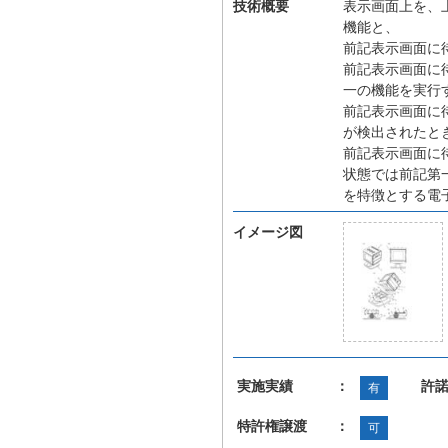
技術概要
表示画面上を、
機能と、
前記表示画面に
前記表示画面に
一の機能を実行
前記表示画面に
が検出されたと
前記表示画面に
状態では前記第
を特徴とする電
イメージ図
実施実績 ：
許
有
特許権譲渡 ：
可