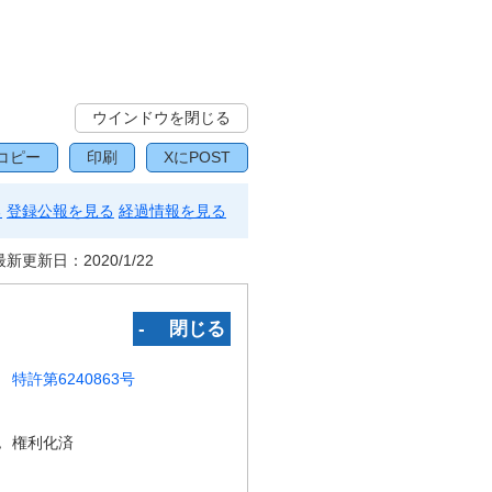
ウインドウを閉じる
コピー
印刷
XにPOST
る
登録公報を見る
経過情報を見る
最新更新日：
2020/1/22
‐ 閉じる
特許第6240863号
況
権利化済