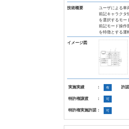
技術概要
ユーザによる車
前記キャラクタ
を選択するモー
前記モード操作
を特徴とする運
イメージ図
実施実績 ：
許
有
特許権譲渡 ：
可
特許権実施許諾：
可