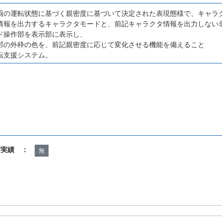
両の運転状態に基づく親密度に基づいて決定された表現態様で、キャラ
情報を出力するキャラクタモードと、前記キャラクタ情報を出力しない
ド操作部を表示部に表示し、
部の外枠の色を、前記親密度に応じて変化させる機能を備えること
転支援システム。
諾実績 ：
無