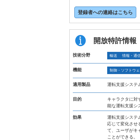
登録者への連絡はこちら
開放特許情報
技術分野
輸送
情報・通
機能
制御・ソフトウェ
適用製品
運転支援システ
目的
キャラクタに対
能な運転支援シ
効果
運転支援システ
応じて変化させ
て、ユーザがキ
ことができる。