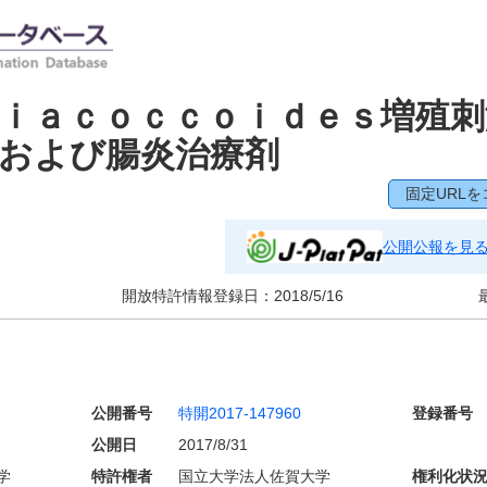
ｉａｃｏｃｃｏｉｄｅｓ増殖刺
および腸炎治療剤
固定URLを
公開公報を見
開放特許情報登録日：
2018/5/16
公開番号
特開2017-147960
登録番号
公開日
2017/8/31
学
特許権者
国立大学法人佐賀大学
権利化状