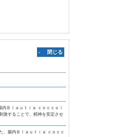
‐ 閉じる
内Ｂｌａｕｔｉａ ｃｏｃｃｏｉ
刺激することで、精神を安定させ
た、腸内Ｂｌａｕｔｉａ ｃｏｃｃ