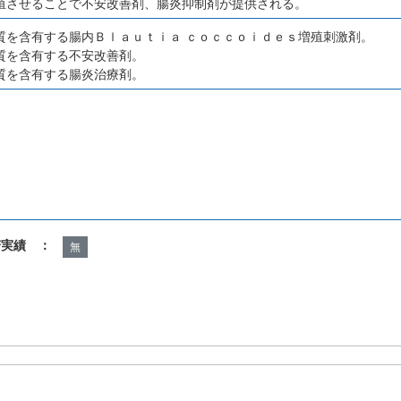
殖させることで不安改善剤、腸炎抑制剤が提供される。
質を含有する腸内Ｂｌａｕｔｉａ ｃｏｃｃｏｉｄｅｓ増殖刺激剤。
質を含有する不安改善剤。
質を含有する腸炎治療剤。
諾実績 ：
無