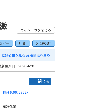
激
ウインドウを閉じる
コピー
印刷
XにPOST
る
登録公報を見る
経過情報を見る
最新更新日：
2020/4/20
‐ 閉じる
特許第6675752号
況
権利化済