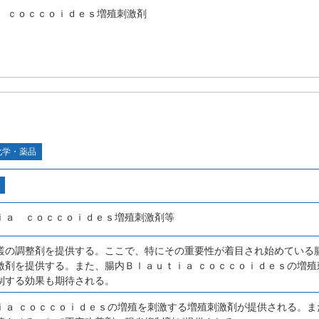
 ｃｏｃｃｏｉｄｅｓ増殖刺激剤
化学・薬品
ｉａ ｃｏｃｃｏｉｄｅｓ増殖刺激剤等
叢の調整剤を提供する。ここで、特にその重要性が着目され始めている腸
激剤を提供する。また、腸内Ｂｌａｕｔｉａ ｃｏｃｃｏｉｄｅｓの増殖
制する効果も期待される。
ｉａ ｃｏｃｃｏｉｄｅｓの増殖を刺激する増殖刺激剤が提供される。ま