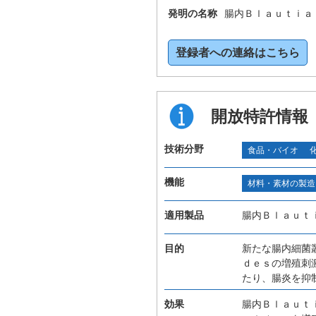
発明の名称
腸内Ｂｌａｕｔｉａ
登録者への連絡はこちら
開放特許情報
技術分野
食品・バイオ
機能
材料・素材の製造
適用製品
腸内Ｂｌａｕｔ
目的
新たな腸内細菌
ｄｅｓの増殖刺
たり、腸炎を抑
効果
腸内Ｂｌａｕｔ